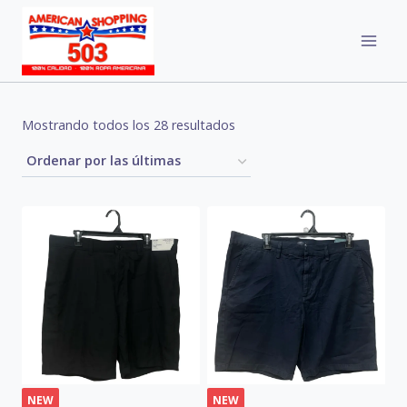
Skip
to
content
Sorted
Mostrando todos los 28 resultados
by
latest
NEW
NEW