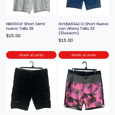
NIKEGOLF Short Semi
G.H.BASS&CO Short Nuevo
nuevo Talla 36
con viñeta Talla 33
(51x44cm)
$
15.00
$
15.00
Añadir al carrito
Añadir al carrito