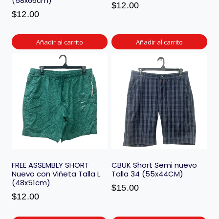
(58x66cm)
$
12.00
$
12.00
Añadir al carrito
Añadir al carrito
FREE ASSEMBLY SHORT
CBUK Short Semi nuevo
Nuevo con Viñeta Talla L
Talla 34 (55x44CM)
(48x51cm)
$
15.00
$
12.00