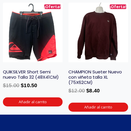
¡Oferta!
¡Oferta!
QUIKSILVER Short Semi
CHAMPION Sueter Nuevo
nuevo Talla 32 (48X41CM)
con viñeta talla XL
(75X62CM)
$
15.00
$
10.50
$
12.00
$
8.40
Añadir al carrito
Añadir al carrito