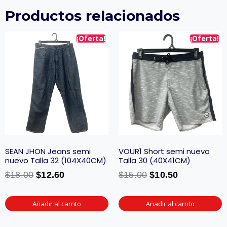
Productos relacionados
¡Oferta!
¡Oferta!
SEAN JHON Jeans semi
VOUR1 Short semi nuevo
nuevo Talla 32 (104X40CM)
Talla 30 (40X41CM)
$
18.00
$
12.60
$
15.00
$
10.50
Añadir al carrito
Añadir al carrito