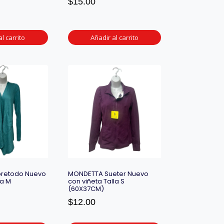
$
15.00
l carrito
Añadir al carrito
obretodo Nuevo
MONDETTA Sueter Nuevo
la M
con viñeta Talla S
(60X37CM)
$
12.00