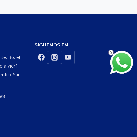
SIGUENOS EN
nte. Bo. el
 a Vidrí,
entro. San
588