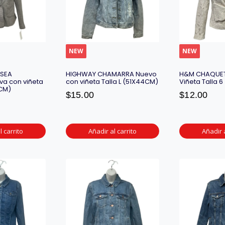
NEW
NEW
SEA
HIGHWAY CHAMARRA Nuevo
H&M CHAQUET
a con viñeta
con viñeta Talla L (51X44CM)
Viñeta Talla 
8CM)
$
15.00
$
12.00
l carrito
Añadir al carrito
Añadir a