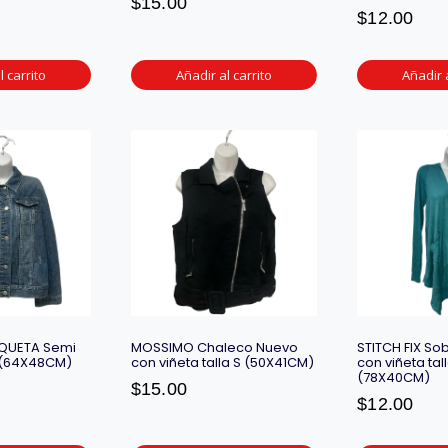
$
15.00
$
12.00
l carrito
Añadir al carrito
Añadir a
QUETA Semi
MOSSIMO Chaleco Nuevo
STITCH FIX S
 (64X48CM)
con viñeta talla S (50X41CM)
con viñeta tal
(78X40CM)
$
15.00
$
12.00