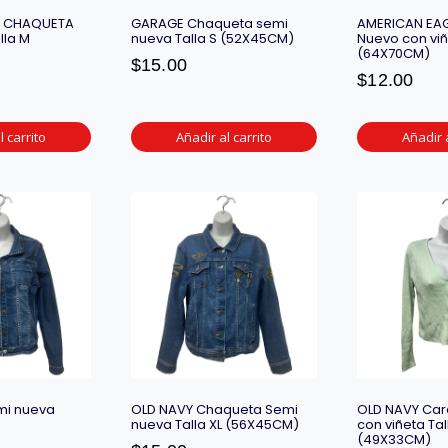
A CHAQUETA
GARAGE Chaqueta semi
AMERICAN EAG
lla M
nueva Talla S (52X45CM)
Nuevo con viñ
(64X70CM)
$
15.00
$
12.00
l carrito
Añadir al carrito
Añadir a
i nueva
OLD NAVY Chaqueta Semi
OLD NAVY Car
nueva Talla XL (56X45CM)
con viñeta Tal
(49X33CM)