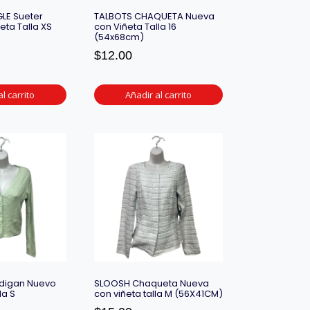
LE Sueter
TALBOTS CHAQUETA Nueva
eta Talla XS
con Viñeta Talla 16
(54x68cm)
$
12.00
l carrito
Añadir al carrito
digan Nuevo
SLOOSH Chaqueta Nueva
la S
con viñeta talla M (56X41CM)