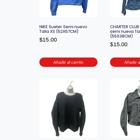
NIKE Sueter Semi nuevo
CHARTER CLUB
Talla XS (52X57CM)
semi nueva Tal
(55X38CM)
$
15.00
$
15.00
Añadir al carrito
Añadir a