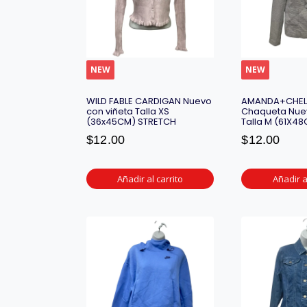
NEW
NEW
WILD FABLE CARDIGAN Nuevo
AMANDA+CHEL
con viñeta Talla XS
Chaqueta Nuev
(36x45CM) STRETCH
Talla M (61X4
$
12.00
$
12.00
Añadir al carrito
Añadir a