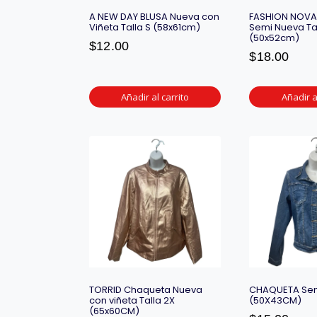
A NEW DAY BLUSA Nueva con
FASHION NOV
Viñeta Talla S (58x61cm)
Semi Nueva Ta
(50x52cm)
$
12.00
$
18.00
Añadir al carrito
Añadir a
TORRID Chaqueta Nueva
CHAQUETA Sem
con viñeta Talla 2X
(50X43CM)
(65x60CM)