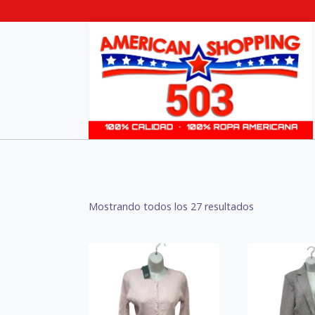
Skip
to
content
Sorted
Mostrando todos los 27 resultados
by
latest