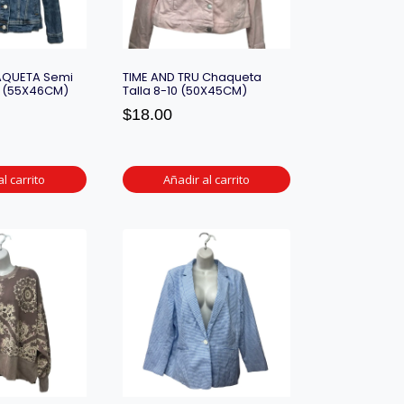
AQUETA Semi
TIME AND TRU Chaqueta
M (55X46CM)
Talla 8-10 (50X45CM)
$
18.00
l carrito
Añadir al carrito