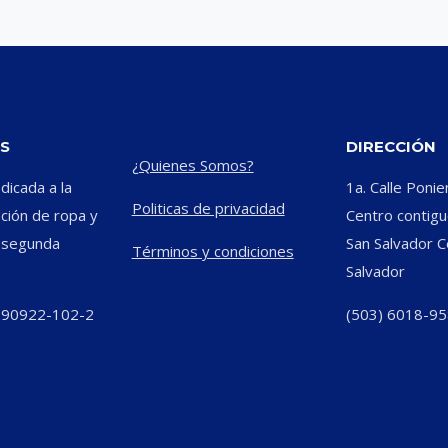
S
DIRECCIÓN
¿Quienes Somos?
icada a la
1a. Calle Ponie
Politicas de privacidad
ación de ropa y
Centro contiguo
e segunda
San Salvador C
Términos y condiciones
Salvador
290922-102-2
(503) 6018-9