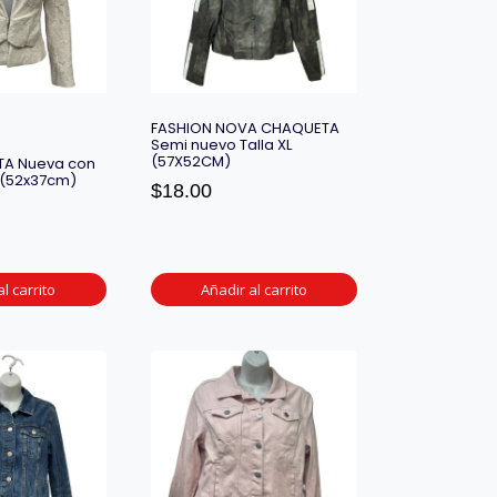
FASHION NOVA CHAQUETA
Semi nuevo Talla XL
(57X52CM)
A Nueva con
6 (52x37cm)
$
18.00
l carrito
Añadir al carrito