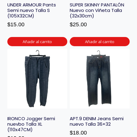
UNDER ARMOUR Pants
SUPER SKINNY PANTALÓN
Semi nuevo Talla S
Nuevo con Viñeta Talla
(105X32CM)
(32x30cm)
$
15.00
$
25.00
Añadir al carrito
Añadir al carrito
IRONCO Jogger Semi
APT.9 DENIM Jeans Semi
nuevbo Talla XL
nuevo Talla 36×32
(110x47CM)
$
18.00