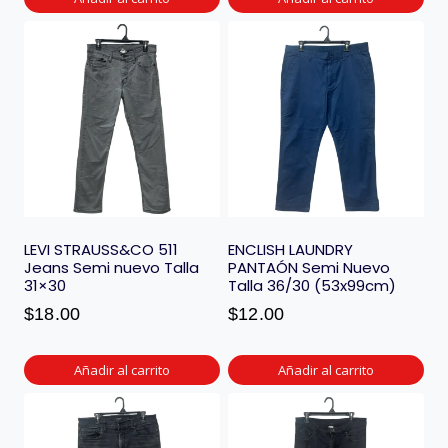
LEVI STRAUSS&CO 511
ENCLISH LAUNDRY
Jeans Semi nuevo Talla
PANTAÓN Semi Nuevo
31×30
Talla 36/30 (53x99cm)
$
18.00
$
12.00
Añadir al carrito
Añadir al carrito