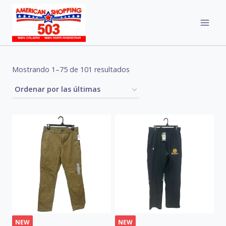
Skip
to
content
Sorted
Mostrando 1–75 de 101 resultados
by
latest
NEW
NEW