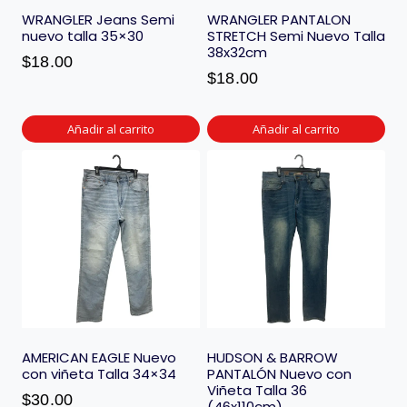
WRANGLER Jeans Semi
WRANGLER PANTALON
nuevo talla 35×30
STRETCH Semi Nuevo Talla
38x32cm
$
18.00
$
18.00
Añadir al carrito
Añadir al carrito
AMERICAN EAGLE Nuevo
HUDSON & BARROW
con viñeta Talla 34×34
PANTALÓN Nuevo con
Viñeta Talla 36
$
30.00
(46x110cm)