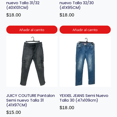
nuevo Talla 31/32
nuevo Talla 32/30
(40X101CM)
(41X95CM)
$
18.00
$
18.00
Añadir al carrito
Añadir al carrito
JUICY COUTURE Pantalon
YEXXEL JEANS Semi Nuevo
Semi nuevo Talla 31
Talla 30 (47x109cm)
(41X97CM)
$
18.00
$
15.00