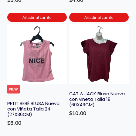
$
6.00
$
4.00
Añadir al carrito
Añadir al carrito
NEW
CAT & JACK Blusa Nueva
con viñeta Talla 18
PETIT BEBÉ BLUSA Nueva
(60X49CM)
con Viñeta Talla 24
$
10.00
(27X36CM)
$
6.00