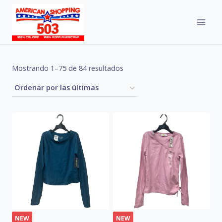
Skip
to
content
Sorted
Mostrando 1–75 de 84 resultados
by
latest
NEW
NEW