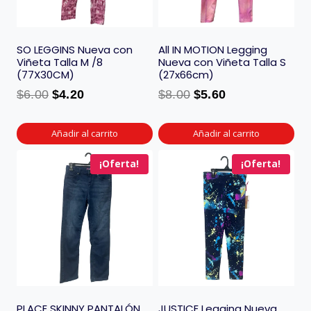
SO LEGGINS Nueva con
All IN MOTION Legging
Viñeta Talla M /8
Nueva con Viñeta Talla S
(77X30CM)
(27x66cm)
$
6.00
$
4.20
$
8.00
$
5.60
Añadir al carrito
Añadir al carrito
¡Oferta!
¡Oferta!
PLACE SKINNY PANTALÓN
JUSTICE Legging Nueva