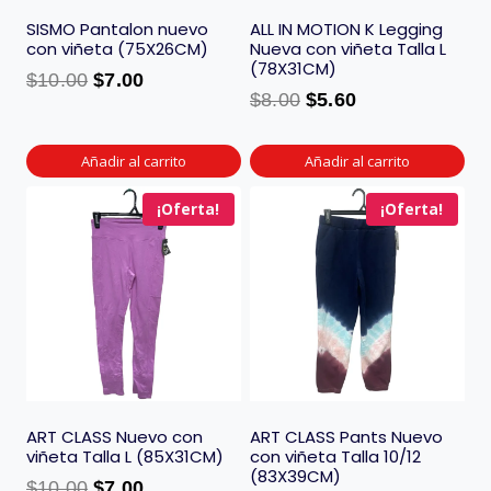
SISMO Pantalon nuevo
ALL IN MOTION K Legging
con viñeta (75X26CM)
Nueva con viñeta Talla L
(78X31CM)
$
10.00
$
7.00
$
8.00
$
5.60
Añadir al carrito
Añadir al carrito
¡Oferta!
¡Oferta!
ART CLASS Nuevo con
ART CLASS Pants Nuevo
viñeta Talla L (85X31CM)
con viñeta Talla 10/12
(83X39CM)
$
10.00
$
7.00