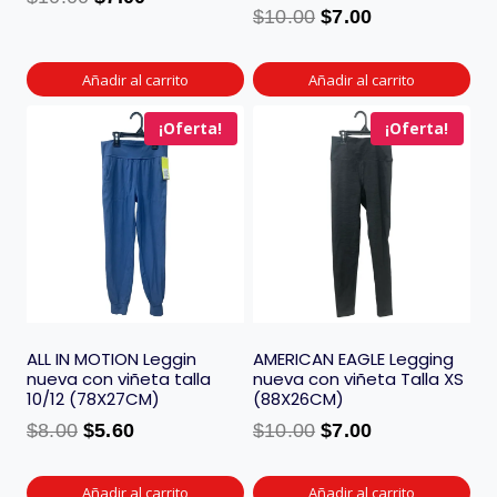
$
10.00
$
7.00
Añadir al carrito
Añadir al carrito
¡Oferta!
¡Oferta!
ALL IN MOTION Leggin
AMERICAN EAGLE Legging
nueva con viñeta talla
nueva con viñeta Talla XS
10/12 (78X27CM)
(88X26CM)
$
8.00
$
5.60
$
10.00
$
7.00
Añadir al carrito
Añadir al carrito