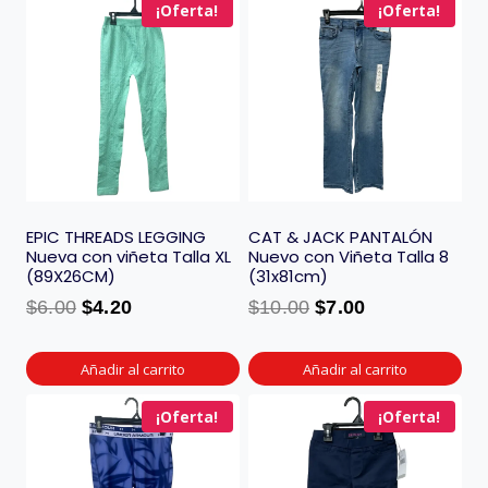
¡Oferta!
¡Oferta!
EPIC THREADS LEGGING
CAT & JACK PANTALÓN
Nueva con viñeta Talla XL
Nuevo con Viñeta Talla 8
(89X26CM)
(31x81cm)
$
6.00
$
4.20
$
10.00
$
7.00
Añadir al carrito
Añadir al carrito
¡Oferta!
¡Oferta!