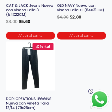
CAT & JACK Jeans Nuevo
OLD NAVY Nuevo con
con viñeta Talla 3
viñeta Talla XL (84X31CM)
(54X22CM)
$
4.00
$
2.80
$
8.00
$
5.60
Añadir al carrito
Añadir al carrito
¡Oferta!
DORI CREATIONS LEGGINS
Nueva con Viñeta Talla
12/14 (79x26cm)