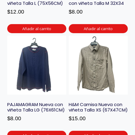
viñeta Talla L (75X56CM)
con viñeta Talla M 32X34
$
12.00
$
8.00
Añadir al carrito
Añadir al carrito
PAJAMAGRAM Nueva con
H&M Camisa Nueva con
viñeta Talla LG (76X61CM)
viñeta Talla XS (67X47CM)
$
8.00
$
15.00