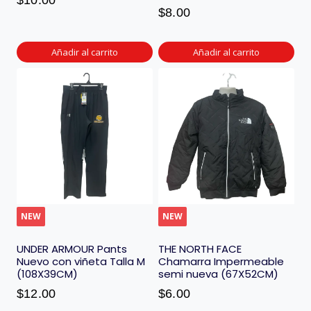
$
10.00
$
8.00
Añadir al carrito
Añadir al carrito
NEW
NEW
UNDER ARMOUR Pants
THE NORTH FACE
Nuevo con viñeta Talla M
Chamarra Impermeable
(108X39CM)
semi nueva (67X52CM)
$
12.00
$
6.00