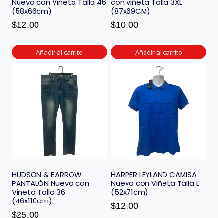
Nuevo con Viñeta Talla 46
con viñeta Talla 3XL
(58x66cm)
(87x69CM)
$
12.00
$
10.00
Añadir al carrito
Añadir al carrito
HUDSON & BARROW
HARPER LEYLAND CAMISA
PANTALÓN Nuevo con
Nueva con Viñeta Talla L
Viñeta Talla 36
(52x71cm)
(46x110cm)
$
12.00
$
25.00