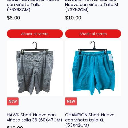
con viñeta Talla L
Nueva con viñeta Talla M
(76X63CM)
(73X52CM)
$
8.00
$
10.00
Añadir al carrito
Añadir al carrito
NEW
NEW
HAWK Short Nuevo con
CHAMPION Short Nuevo
viñeta talla 36 (60X47CM)
con viñeta talla XL
(53X42CM)