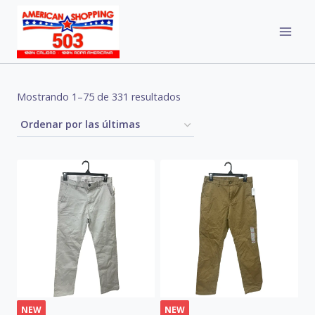
Skip
to
content
Sorted
Mostrando 1–75 de 331 resultados
by
latest
NEW
NEW