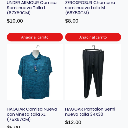
UNDER ARMOUR Camisa
ZEROXPOSUR Chamarra
Semi nueva Talla L
semi nueva talla M
(67X50CM)
(68X50CM)
$
10.00
$
8.00
Añadir al carrito
Añadir al carrito
HAGGAR Camisa Nueva
HAGGAR Pantalon Semi
con viñeta talla XL
nuevo talla 34X30
(75X67CM)
$
12.00
$
8.00