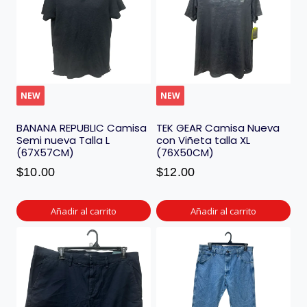
NEW
NEW
BANANA REPUBLIC Camisa
TEK GEAR Camisa Nueva
Semi nueva Talla L
con Viñeta talla XL
(67X57CM)
(76X50CM)
$
10.00
$
12.00
Añadir al carrito
Añadir al carrito