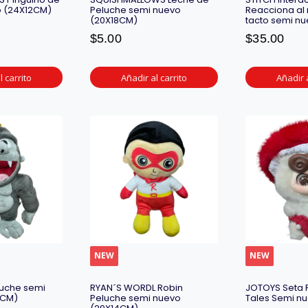
o (24X12CM)
Peluche semi nuevo
Reacciona al
(20X18CM)
tacto semi n
$
5.00
$
35.00
l carrito
Añadir al carrito
Añadir a
NEW
NEW
luche semi
RYAN´S WORDL Robin
JOTOYS Seta R
4CM)
Peluche semi nuevo
Tales Semi n