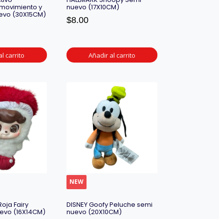
 movimiento y
nuevo (17X10CM)
uevo (30X15CM)
$
8.00
l carrito
Añadir al carrito
NEW
oja Fairy
DISNEY Goofy Peluche semi
uevo (16X14CM)
nuevo (20X10CM)