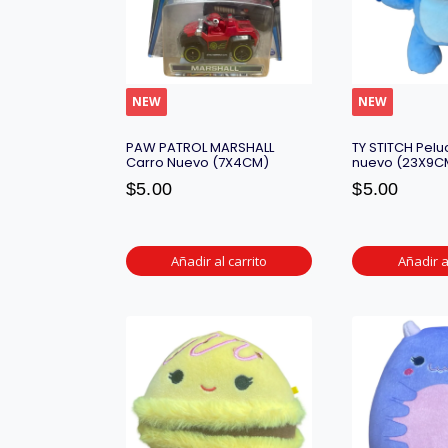
NEW
NEW
PAW PATROL MARSHALL
TY STITCH Pel
Carro Nuevo (7X4CM)
nuevo (23X9C
$
5.00
$
5.00
Añadir al carrito
Añadir a