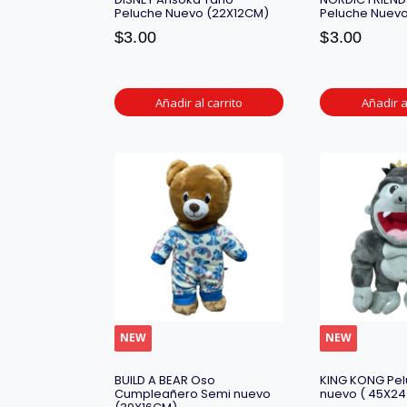
Peluche Nuevo (22X12CM)
Peluche Nuev
$
3.00
$
3.00
Añadir al carrito
Añadir a
NEW
NEW
BUILD A BEAR Oso
KING KONG Pe
Cumpleañero Semi nuevo
nuevo ( 45X2