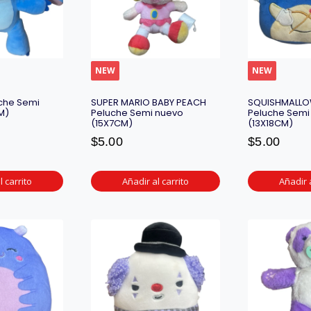
NEW
NEW
uche Semi
SUPER MARIO BABY PEACH
SQUISHMALLO
M)
Peluche Semi nuevo
Peluche Semi
(15X7CM)
(13X18CM)
$
5.00
$
5.00
l carrito
Añadir al carrito
Añadir a