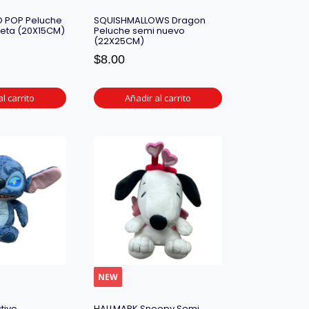
 POP Peluche
SQUISHMALLOWS Dragon
ñeta (20X15CM)
Peluche semi nuevo
(22X25CM)
$
8.00
l carrito
Añadir al carrito
NEW
tivo
HALLMARK Snoopy Semi