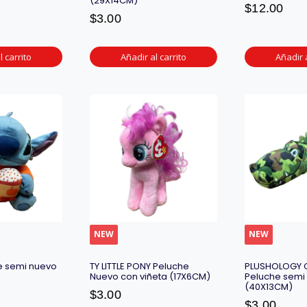
(29X14CM)
$
12.00
$
3.00
l carrito
Añadir al carrito
Añadir a
NEW
NEW
e semi nuevo
TY LITTLE PONY Peluche
PLUSHOLOGY C
Nuevo con viñeta (17X6CM)
Peluche semi
(40X13CM)
$
3.00
$
3.00