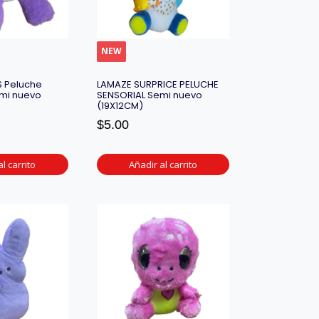
NEW
TS Peluche
LAMAZE SURPRICE PELUCHE
emi nuevo
SENSORIAL Semi nuevo
(19X12CM)
$
5.00
l carrito
Añadir al carrito