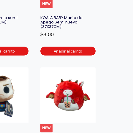
NEW
rnio semi
KOALA BABY Manta de
CM)
Apego Semi nuevo
(37X37CM)
$
3.00
l carrito
Añadir al carrito
NEW