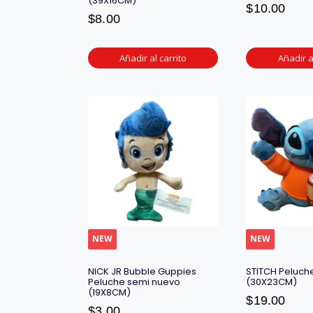
(39X16CM)
$
10.00
$
8.00
Añadir al carrito
Añadir a
NEW
NEW
NICK JR Bubble Guppies
STITCH Peluch
Peluche semi nuevo
(30X23CM)
(19X8CM)
$
19.00
$
3.00