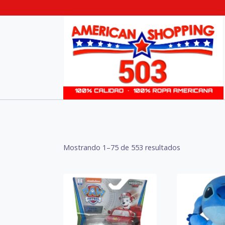
Skip
to
content
Sorted
Mostrando 1–75 de 553 resultados
by
latest