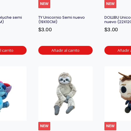
NEW
NEW
eluche semi
TY Unicornio Semi nuevo
DOLLIBU Unico
M)
(19X10CM)
nuevo (22X12
$
3.00
$
3.00
l carrito
Añadir al carrito
Añadir a
NEW
NEW