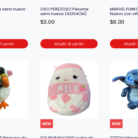
e semi nuevo
OSO PEREZOSO Peluche
MARVEL FUNKO
semi nuevo (42X14CM)
Nuevo con vi
$
3.00
$
8.00
l carrito
Añadir al carrito
Añadir a
NEW
NEW
S Pinguino de
SQUISHMALLOWS Leche de
STITCH Interac