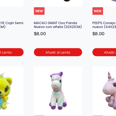
NEW
NEW
YE Cojin Semi
MACAO GIANT Oso Panda
PEEPS Conejo
CM)
Nuevo con viñeta (32X21CM)
nuevo (44X2
$
8.00
$
8.00
l carrito
Añadir al carrito
Añadir a