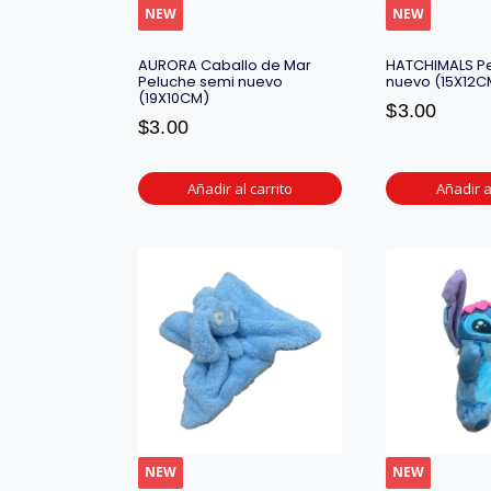
NEW
NEW
AURORA Caballo de Mar
HATCHIMALS P
Peluche semi nuevo
nuevo (15X12C
(19X10CM)
$
3.00
$
3.00
Añadir al carrito
Añadir a
NEW
NEW