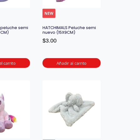
NEW
 peluche semi
HATCHIMALS Peluche semi
3CM)
nuevo (15X9CM)
$
3.00
l carrito
Añadir al carrito