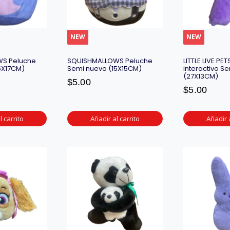
NEW
NEW
S Peluche
SQUISHMALLOWS Peluche
LITTLE LIVE PE
5X17CM)
Semi nuevo (15X15CM)
interactivo S
(27X13CM)
$
5.00
$
5.00
l carrito
Añadir al carrito
Añadir a