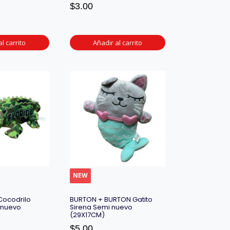
$
3.00
l carrito
Añadir al carrito
NEW
ocodrilo
BURTON + BURTON Gatito
 nuevo
Sirena Semi nuevo
(29X17CM)
$
5.00