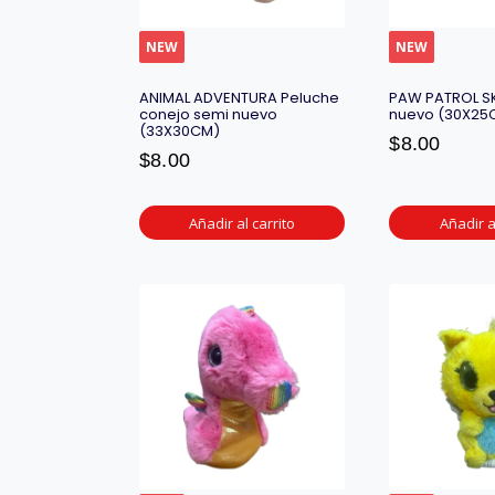
NEW
NEW
ANIMAL ADVENTURA Peluche
PAW PATROL SK
conejo semi nuevo
nuevo (30X25
(33X30CM)
$
8.00
$
8.00
Añadir al carrito
Añadir a