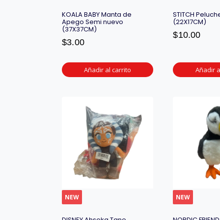
KOALA BABY Manta de
STITCH Peluch
Apego Semi nuevo
(22X17CM)
(37X37CM)
$
10.00
$
3.00
Añadir al carrito
Añadir a
NEW
NEW
DISNEY Ahsoka Tano
NORDIC FRIEND