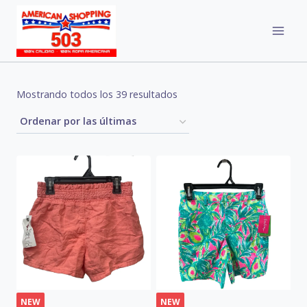
Skip
to
content
Sorted
Mostrando todos los 39 resultados
by
latest
NEW
NEW