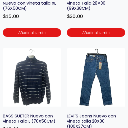
Nueva con viñeta talla XL
viñeta Talla 28×30
(76X50CM)
(99X38CM)
$
15.00
$
30.00
Añadir al carrito
Añadir al carrito
BASS SUETER Nuevo con
LEVI´S Jeans Nuevo con
viñeta Talla L (70X50CM)
viñeta talla 28X30
(100X37CM)