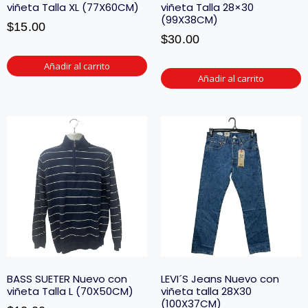
viñeta Talla XL (77X60CM)
viñeta Talla 28×30
(99X38CM)
$
15.00
$
30.00
Añadir al carrito
Añadir al carrito
BASS SUETER Nuevo con
LEVI´S Jeans Nuevo con
viñeta Talla L (70X50CM)
viñeta talla 28X30
(100X37CM)