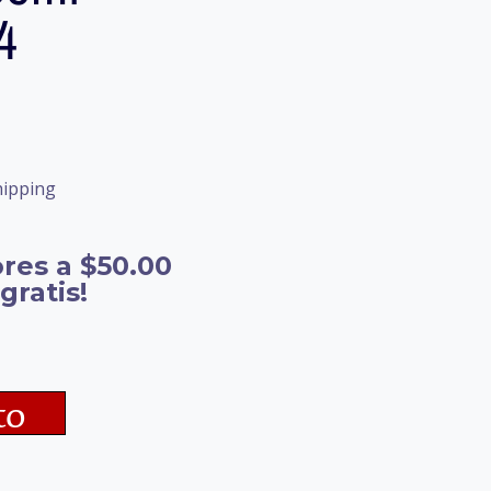
4
hipping
res a $50.00
gratis!
to