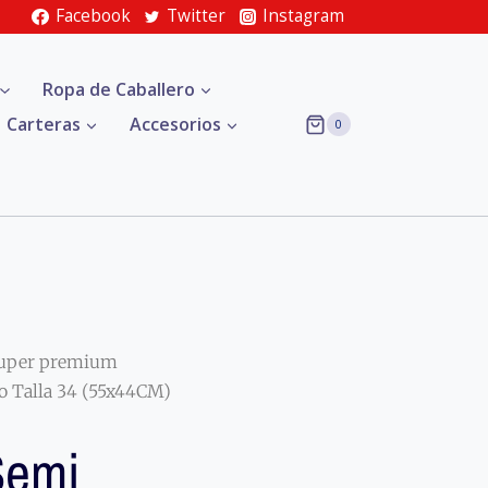
Facebook
Twitter
Instagram
Ropa de Caballero
Carteras
Accesorios
0
uper premium
o Talla 34 (55x44CM)
Semi