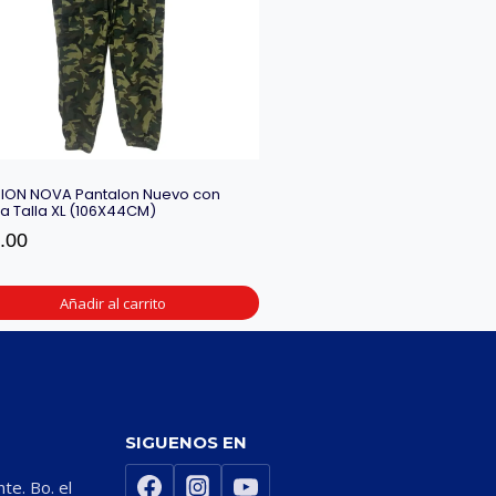
ION NOVA Pantalon Nuevo con
ta Talla XL (106X44CM)
.00
Añadir al carrito
SIGUENOS EN
nte. Bo. el