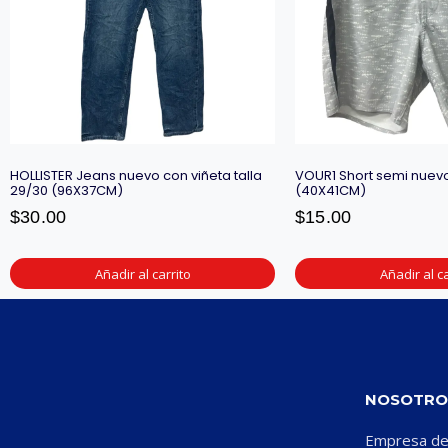
HOLLISTER Jeans nuevo con viñeta talla
VOUR1 Short semi nuevo
29/30 (96X37CM)
(40X41CM)
$
30.00
$
15.00
Añadir al carrito
Añadir al ca
NOSOTRO
Empresa ded