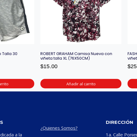
 Talla 30
ROBERT GRAHAM Camisa Nueva con
FASH
viñeta talla XL (76X50CM)
viñe
$
15.00
$
25
rrito
Añadir al carrito
S
DIRECCIÓN
¿Quienes Somos?
icada a la
1a. Calle Ponie