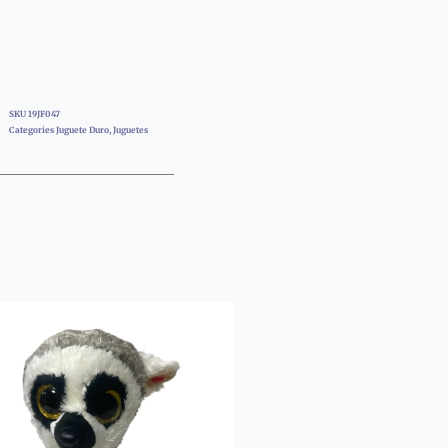
SKU
19JF047
Categories
Juguete Duro
,
Juguetes