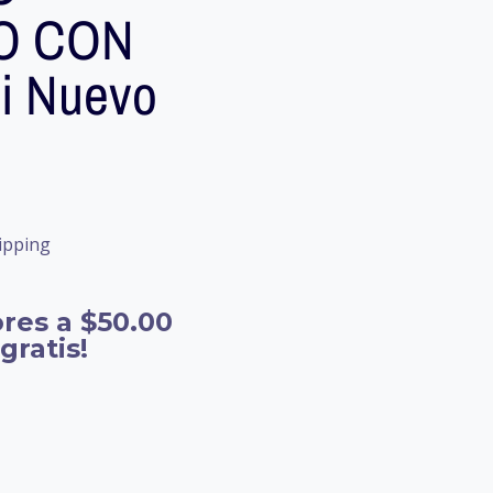
O CON
i Nuevo
ipping
res a $50.00
gratis!