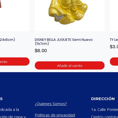
(24x5cm)
DISNEY BELLA JUGUETE Semi Nuevo
TY L
(11x7cm)
$
3.
$
8.00
rrito
Añadir al carrito
S
DIRECCIÓN
¿Quienes Somos?
icada a la
1a. Calle Ponie
Politicas de privacidad
ación de ropa y
Centro contiguo