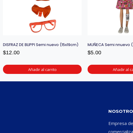
DISFRAZ DE BLIPPI Semi nuevo (15x19cm)
MUÑECA Semi nnuevo 
$
12.00
$
5.00
Añadir al carrito
Añadir al ca
NOSOTRO
Empresa ded
comercializ