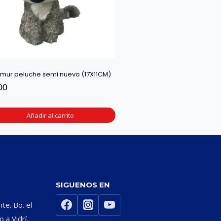
emur peluche semi nuevo (17X11CM)
00
Añadir al carrito
SIGUENOS EN
nte. Bo. el
 a Vidrí,