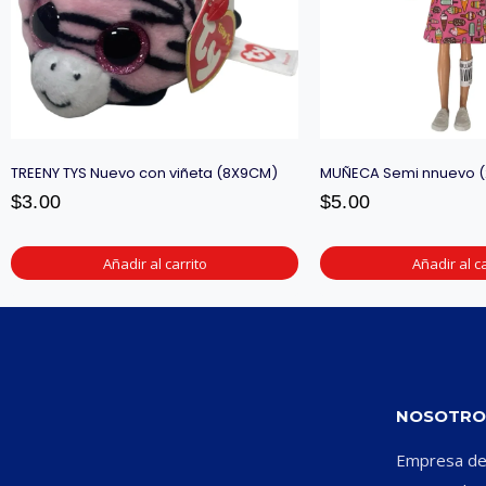
TREENY TYS Nuevo con viñeta (8X9CM)
MUÑECA Semi nnuevo 
$
3.00
$
5.00
Añadir al carrito
Añadir al ca
NOSOTRO
Empresa ded