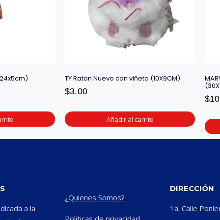
(24x5cm)
TY Raton Nuevo con viñeta (10X9CM)
MARV
(30X
$
3.00
$
10
rrito
Añadir al carrito
S
DIRECCIÓN
¿Quienes Somos?
icada a la
1a. Calle Ponie
Politicas de privacidad