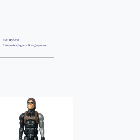
SKU
1FJ0032
Categories
Juguete Duro
,
Juguetes