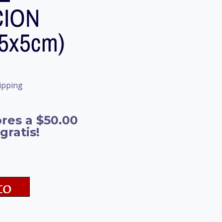
ION
(5x5cm)
ipping
res a $50.00
gratis!
to