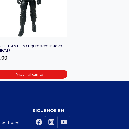
EL TITAN HERO Figura semi nueva
11CM)
.00
Añadir al carrito
SIGUENOS EN
nte. Bo. el