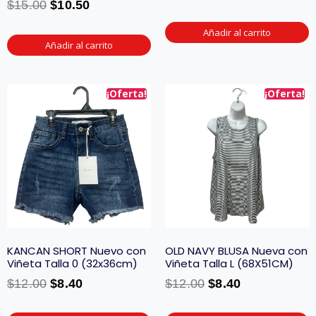
$
15.00
$
10.50
Añadir al carrito
Añadir al carrito
¡Oferta!
¡Oferta!
KANCAN SHORT Nuevo con
OLD NAVY BLUSA Nueva con
Viñeta Talla 0 (32x36cm)
Viñeta Talla L (68X51CM)
$
12.00
$
8.40
$
12.00
$
8.40