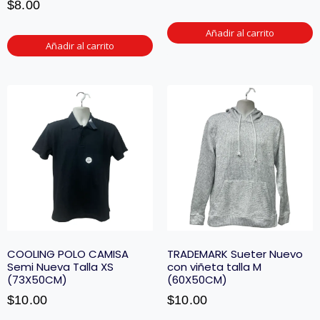
$
8.00
Añadir al carrito
Añadir al carrito
COOLING POLO CAMISA
TRADEMARK Sueter Nuevo
Semi Nueva Talla XS
con viñeta talla M
(73X50CM)
(60X50CM)
$
10.00
$
10.00