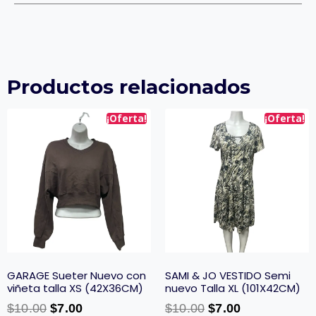
Productos relacionados
¡Oferta!
¡Oferta!
GARAGE Sueter Nuevo con
SAMI & JO VESTIDO Semi
viñeta talla XS (42X36CM)
nuevo Talla XL (101X42CM)
$
10.00
$
7.00
$
10.00
$
7.00