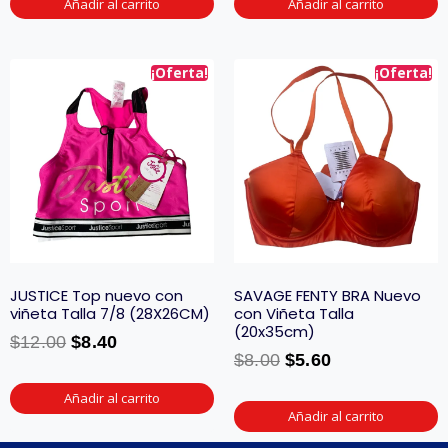
Añadir al carrito
Añadir al carrito
¡Oferta!
¡Oferta!
JUSTICE Top nuevo con
SAVAGE FENTY BRA Nuevo
viñeta Talla 7/8 (28X26CM)
con Viñeta Talla
(20x35cm)
$
12.00
$
8.40
$
8.00
$
5.60
Añadir al carrito
Añadir al carrito