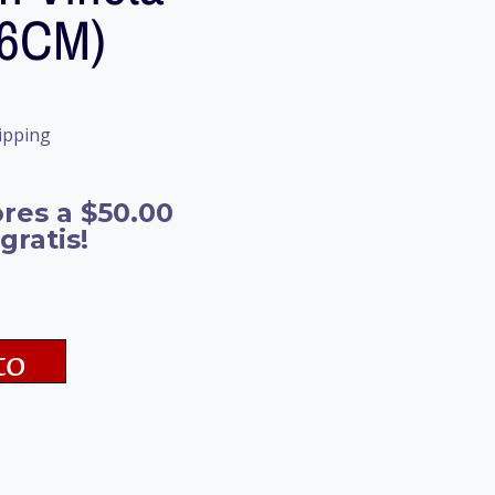
16CM)
ipping
res a $50.00
gratis!
to