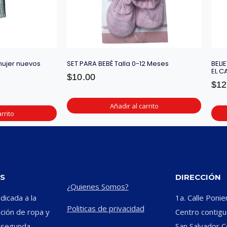
mujer nuevos
SET PARA BEBÉ Talla 0-12 Meses
BELI
EL C
$
10.00
$
12
Añadir al carrito
rrito
S
DIRECCIÓN
¿Quienes Somos?
icada a la
1a. Calle Ponie
Politicas de privacidad
ación de ropa y
Centro contiguo
e segunda
San Salvador C