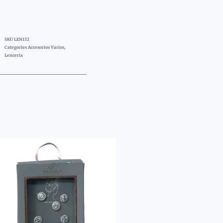
SKU
LEN132
Categories
Accesorios Varios
,
Lenceria