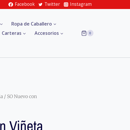
Facebook
Twitter
Instagram
Ropa de Caballero
Carteras
Accesorios
0
ia
/ SO Nuevo con
 Viñeta