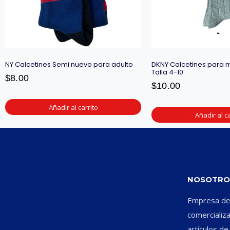
NY Calcetines Semi nuevo para adulto
DKNY Calcetines para 
Talla 4-10
$
8.00
$
10.00
Añadir al carrito
Añadir al ca
NOSOTRO
Empresa ded
comercializ
artículos d