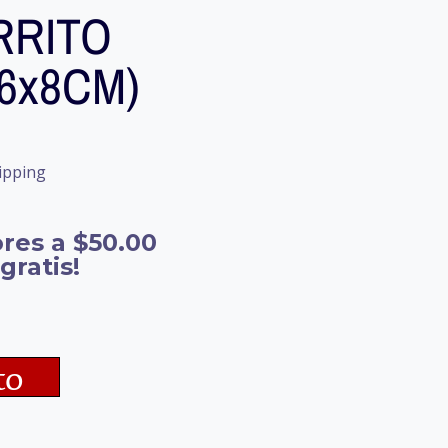
RRITO
(6x8CM)
ipping
res a $50.00
gratis!
to