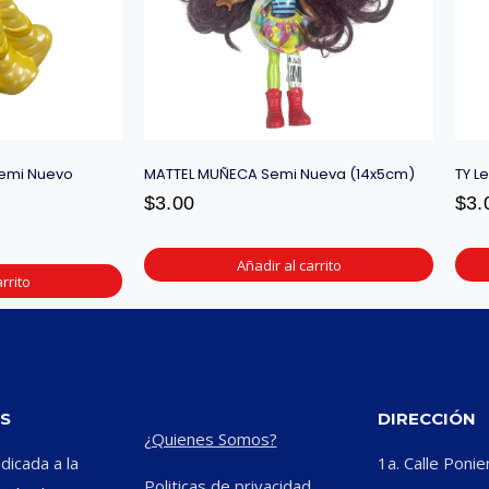
Semi Nuevo
MATTEL MUÑECA Semi Nueva (14x5cm)
TY L
$
3.00
$
3.
Añadir al carrito
rrito
S
DIRECCIÓN
¿Quienes Somos?
icada a la
1a. Calle Ponie
Politicas de privacidad