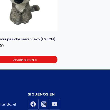
emur peluche semi nuevo (17X11CM)
00
Añadir al carrito
SIGUENOS EN
nte. Bo. el