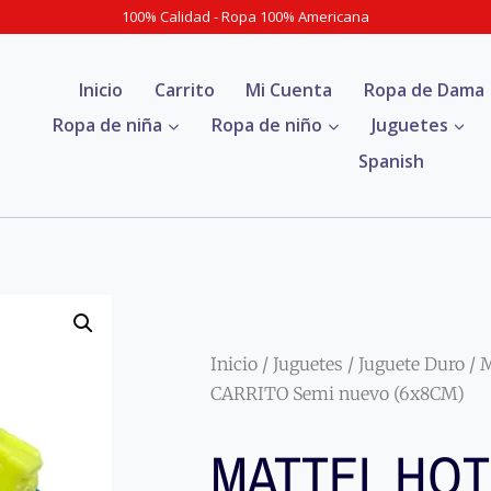
100% Calidad - Ropa 100% Americana
Inicio
Carrito
Mi Cuenta
Ropa de Dama
Ropa de niña
Ropa de niño
Juguetes
Spanish
Inicio
/
Juguetes
/
Juguete Duro
/ 
CARRITO Semi nuevo (6x8CM)
MATTEL HOT