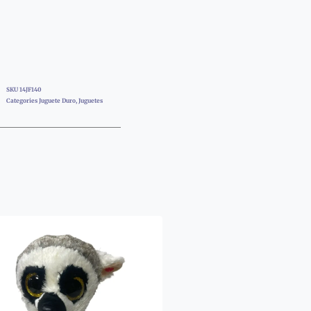
SKU
14JF140
Categories
Juguete Duro
,
Juguetes