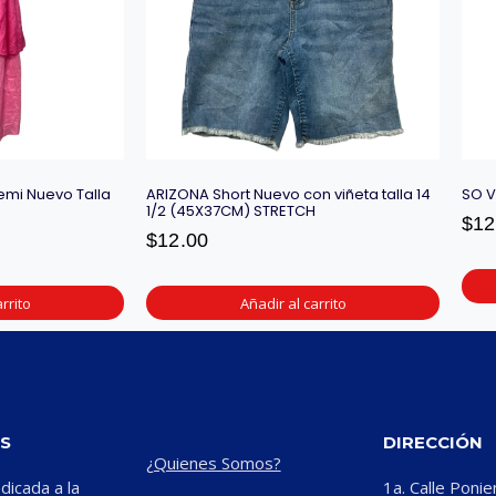
emi Nuevo Talla
ARIZONA Short Nuevo con viñeta talla 14
SO V
1/2 (45X37CM) STRETCH
$
12
$
12.00
rrito
Añadir al carrito
S
DIRECCIÓN
¿Quienes Somos?
icada a la
1a. Calle Ponie