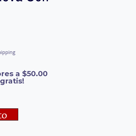
hipping
res a $50.00
gratis!
to