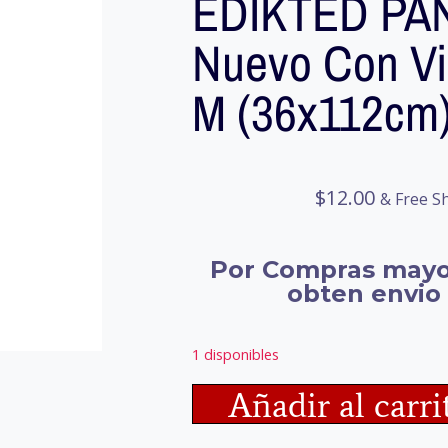
EDIKTED PA
Nuevo Con Viñ
M (36x112cm
$
12.00
& Free S
Por Compras mayo
obten envio 
1 disponibles
Añadir al carri