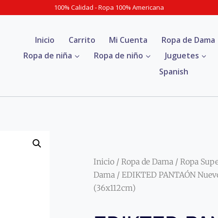
100% Calidad - Ropa 100% Americana
Inicio
Carrito
Mi Cuenta
Ropa de Dama
Ropa de niña
Ropa de niño
Juguetes
Spanish
Inicio
/
Ropa de Dama
/
Ropa Sup
Dama
/ EDIKTED PANTAÓN Nuevo 
(36x112cm)