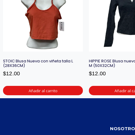
STOIC Blusa Nueva con viñeta talla L
HIPPIE ROSE Blusa nueva
(28X36CM)
M (50X32CM)
$
12.00
$
12.00
Añadir al carrito
Añadir al ca
NOSOTRO