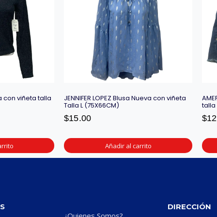
 con viñeta talla
JENNIFER LOPEZ Blusa Nueva con viñeta
AMER
Talla L (75X66CM)
tall
$
15.00
$
12
rrito
Añadir al carrito
S
DIRECCIÓN
¿Quienes Somos?