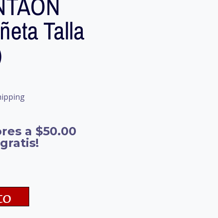
NTAÓN
eta Talla
)
hipping
res a $50.00
gratis!
to