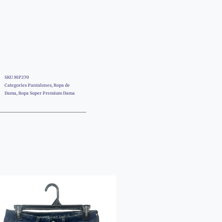
SKU
MP270
Categories
Pantalones
,
Ropa de
Dama
,
Ropa Super Premium Dama