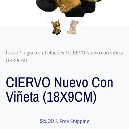
Inicio
/
Juguetes
/
Peluches
/ CIERVO Nuevo con viñeta
(18X9CM)
CIERVO Nuevo Con
Viñeta (18X9CM)
$
5.00
& Free Shipping