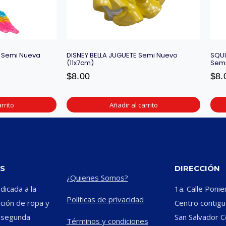
 Semi Nueva
DISNEY BELLA JUGUETE Semi Nuevo
SQUI
(11x7cm)
Semi
$
8.00
$
8.
rrito
Añadir al carrito
S
DIRECCIÓN
¿Quienes Somos?
icada a la
1a. Calle Ponie
Politicas de privacidad
ación de ropa y
Centro contiguo
e segunda
San Salvador C
Términos y condiciones