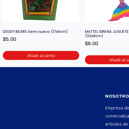
DEDDY BEARS Semi nuevo (17x9cm)
MATTEL SIRENA JUGUETE
(33x9cm)
$
5.00
$
8.00
Añadir al carrito
Añadir al ca
NOSOTRO
Empresa ded
comercializ
artículos d