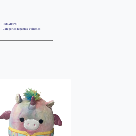
SKU
4JF090
Categories
Juguetes
,
Peluches