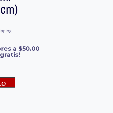
9cm)
ipping
res a $50.00
gratis!
to