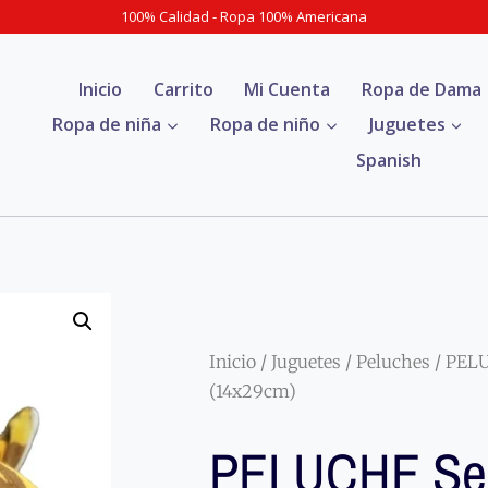
100% Calidad - Ropa 100% Americana
Inicio
Carrito
Mi Cuenta
Ropa de Dama
Ropa de niña
Ropa de niño
Juguetes
Spanish
Inicio
/
Juguetes
/
Peluches
/ PEL
(14x29cm)
PELUCHE Se