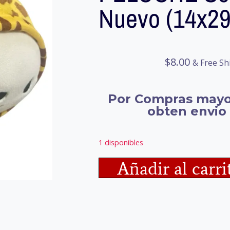
Nuevo (14x2
$
8.00
& Free Sh
Por Compras mayo
obten envio 
1 disponibles
Añadir al carri