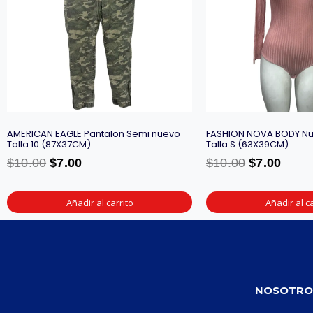
AMERICAN EAGLE Pantalon Semi nuevo
FASHION NOVA BODY Nu
Talla 10 (87X37CM)
Talla S (63X39CM)
$
10.00
$
7.00
$
10.00
$
7.00
Añadir al carrito
Añadir al ca
NOSOTRO