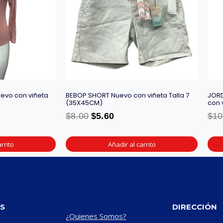
evo con viñeta
BEBOP SHORT Nuevo con viñeta Talla 7
JORD
(35X45CM)
con 
$
8.00
$
5.60
$
10
rrito
Añadir al carrito
S
DIRECCIÓN
¿Quienes Somos?