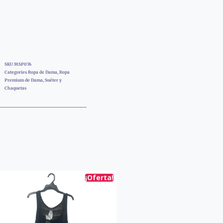
SKU
MSP076
Categories
Ropa de Dama
,
Ropa
Premium de Dama
,
Suéter y
Chaquetas
¡Oferta!