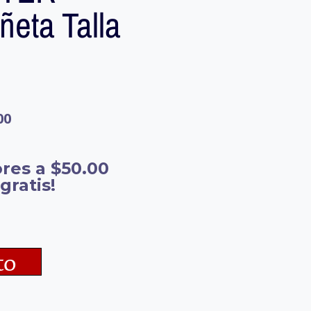
eta Talla
00
res a $50.00
gratis!
to