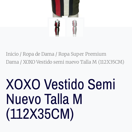
Inicio
/
Ropa de Dama
/
Ropa Super Premium
Dama
/ XOXO Vestido semi nuevo Talla M (112X35CM)
XOXO Vestido Semi
Nuevo Talla M
(112X35CM)