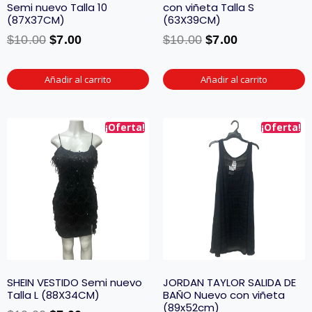
Semi nuevo Talla 10
con viñeta Talla S
(87X37CM)
(63X39CM)
$
10.00
$
7.00
$
10.00
$
7.00
Añadir al carrito
Añadir al carrito
¡Oferta!
¡Oferta!
SHEIN VESTIDO Semi nuevo
JORDAN TAYLOR SALIDA DE
Talla L (88X34CM)
BAÑO Nuevo con viñeta
(89x52cm)