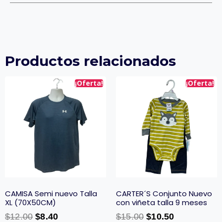
Productos relacionados
¡Oferta!
¡Oferta!
CAMISA Semi nuevo Talla
CARTER´S Conjunto Nuevo
XL (70X50CM)
con viñeta talla 9 meses
$
12.00
$
8.40
$
15.00
$
10.50