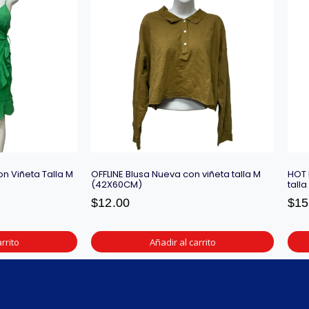
n Viñeta Talla M
OFFLINE Blusa Nueva con viñeta talla M
HOT 
(42X60CM)
tall
$
12.00
$
15
rrito
Añadir al carrito