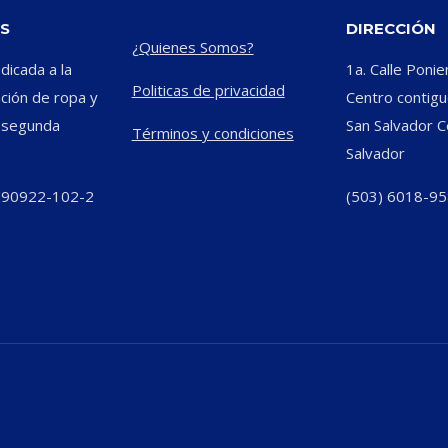
S
DIRECCIÓN
¿Quienes Somos?
icada a la
1a. Calle Ponie
Politicas de privacidad
ación de ropa y
Centro contiguo
e segunda
San Salvador C
Términos y condiciones
Salvador
290922-102-2
(503) 6018-9