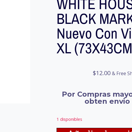
WHITE HOU
BLACK MARK
Nuevo Con Viñ
XL (73X43CM
$
12.00
& Free S
Por Compras mayo
obten envio 
1 disponibles