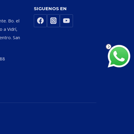
SIGUENOS EN
nte. Bo. el
 a Vidrí,
entro. San
588