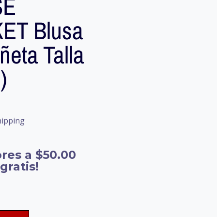
SE
ET Blusa
eta Talla
)
hipping
res a $50.00
gratis!