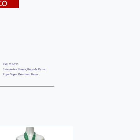
to
SKU
MB075
Categories
Blusas
,
Ropa de Dama
,
Ropa Super Premium Dama