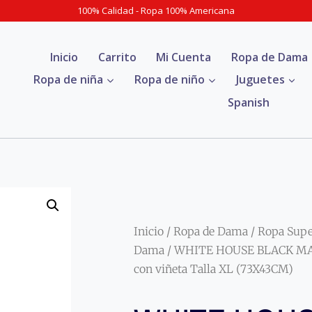
100% Calidad - Ropa 100% Americana
Inicio
Carrito
Mi Cuenta
Ropa de Dama
Ropa de niña
Ropa de niño
Juguetes
Spanish
Inicio
/
Ropa de Dama
/
Ropa Sup
Dama
/ WHITE HOUSE BLACK MA
con viñeta Talla XL (73X43CM)