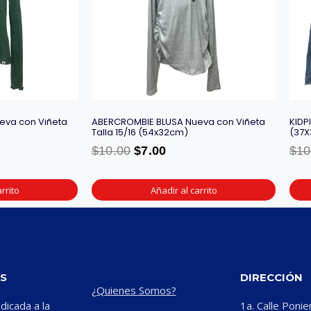
eva con Viñeta
ABERCROMBIE BLUSA Nueva con Viñeta
KIDP
Talla 15/16 (54x32cm)
(37
$
10.00
$
7.00
$
10
rrito
Añadir al carrito
S
DIRECCIÓN
¿Quienes Somos?
icada a la
1a. Calle Ponie