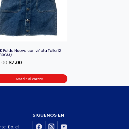
IK Falda Nueva con viñeta Talla 12
X30CM)
.00
$
7.00
Añadir al carrito
SIGUENOS EN
nte. Bo. el