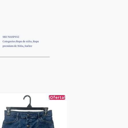
SKU
NASP012
Categories
Ropa de niña
,
Ropa
premium de Niña
,
Suéter
¡Oferta!