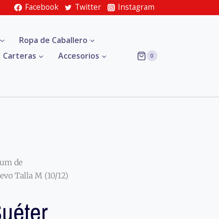
Facebook
Twitter
Instagram
Ropa de Caballero
Carteras
Accesorios
0
ium de
vo Talla M (10/12)
uéter