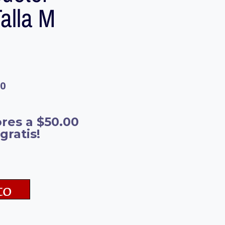
alla M
60
res a $50.00
gratis!
to