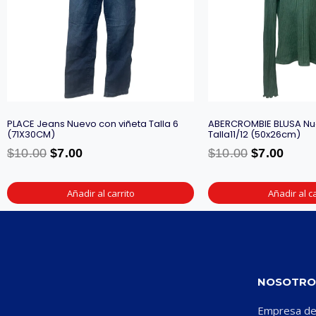
PLACE Jeans Nuevo con viñeta Talla 6
ABERCROMBIE BLUSA Nu
(71X30CM)
Talla11/12 (50x26cm)
$
10.00
$
7.00
$
10.00
$
7.00
Añadir al carrito
Añadir al ca
NOSOTRO
Empresa ded