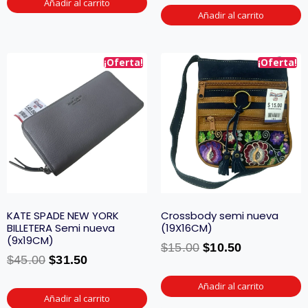
Añadir al carrito
Añadir al carrito
¡Oferta!
¡Oferta!
KATE SPADE NEW YORK
Crossbody semi nueva
BILLETERA Semi nueva
(19X16CM)
(9x19CM)
$
15.00
$
10.50
$
45.00
$
31.50
Añadir al carrito
Añadir al carrito