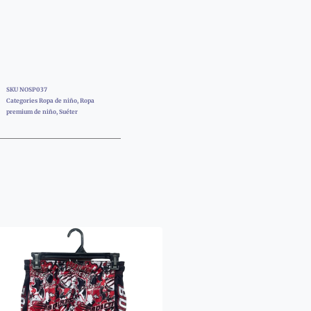
SKU
NOSP037
Categories
Ropa de niño
,
Ropa
premium de niño
,
Suéter