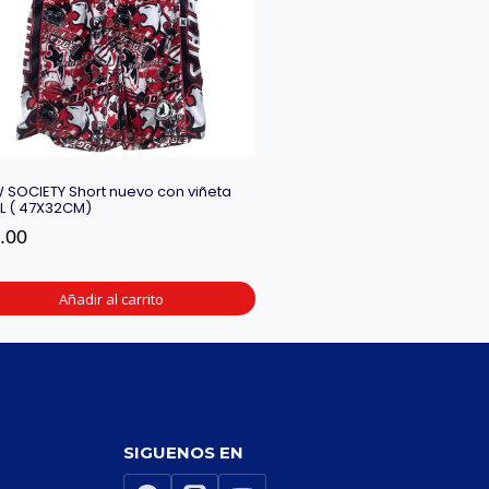
 SOCIETY Short nuevo con viñeta
a L ( 47X32CM)
.00
Añadir al carrito
SIGUENOS EN