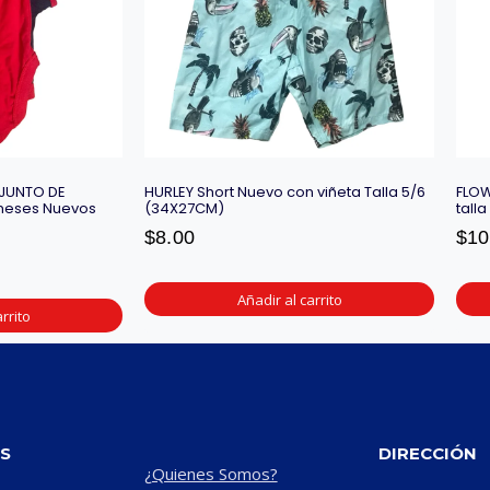
JUNTO DE
HURLEY Short Nuevo con viñeta Talla 5/6
FLOW
meses Nuevos
(34X27CM)
tall
$
8.00
$
10
Añadir al carrito
rrito
S
DIRECCIÓN
¿Quienes Somos?