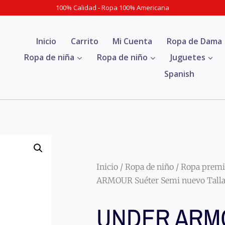
100% Calidad - Ropa 100% Americana
Inicio
Carrito
Mi Cuenta
Ropa de Dama
Ropa de niña
Ropa de niño
Juguetes
Spanish
Inicio
/
Ropa de niño
/
Ropa premi
ARMOUR Suéter Semi nuevo Talla
UNDER ARM