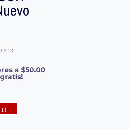
Nuevo
ipping
res a $50.00
gratis!
to