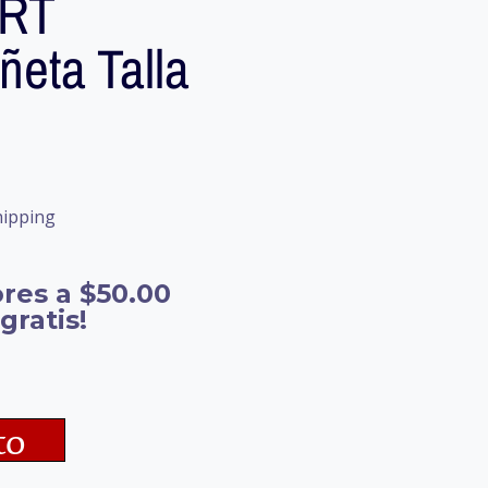
RT
eta Talla
hipping
res a $50.00
gratis!
to