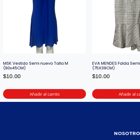
MSK Vestido Semi nuevo Talla M
EVA MENDES Falda Semi 
(90x45CM)
(75X39CM)
$
10.00
$
10.00
Añadir al carrito
Añadir al ca
NOSOTRO