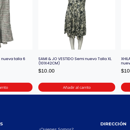
nueva talla 6
SAMI & JO VESTIDO Semi nuevo Talla XL
XHIL
(101X42CM)
nuev
$
10.00
$
10
rrito
Añadir al carrito
S
DIRECCIÓN
¿Quienes Somos?