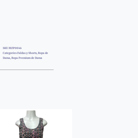
SKU
MFP0046
Categories
Faldas y Shorts
,
Ropa de
Dama
,
Ropa Premium de Dama