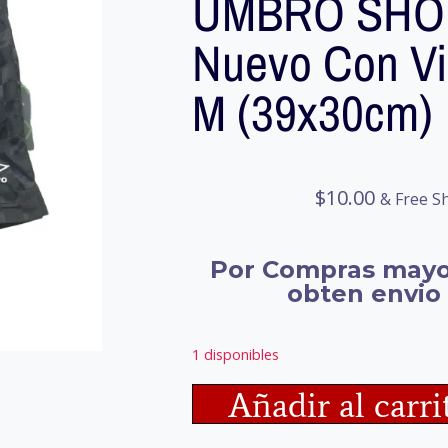
UMBRO SHO
Nuevo Con Viñ
M (39x30cm)
$
10.00
& Free S
Por Compras mayo
obten envio 
1 disponibles
Añadir al carri