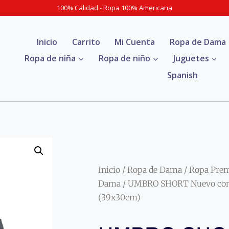
100% Calidad - Ropa 100% Americana
Inicio
Carrito
Mi Cuenta
Ropa de Dama
Ropa de niña
Ropa de niño
Juguetes
Spanish
Inicio
/
Ropa de Dama
/
Ropa Pre
Dama
/ UMBRO SHORT Nuevo con 
(39x30cm)