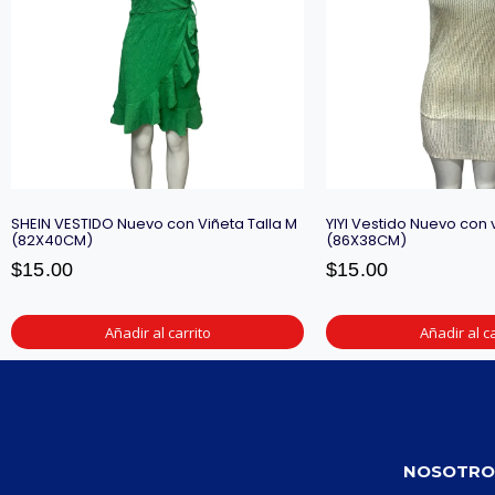
SHEIN VESTIDO Nuevo con Viñeta Talla M
YIYI Vestido Nuevo con v
(82X40CM)
(86X38CM)
$
15.00
$
15.00
Añadir al carrito
Añadir al ca
NOSOTRO