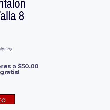
talon
alla 8
hipping
res a $50.00
gratis!
to