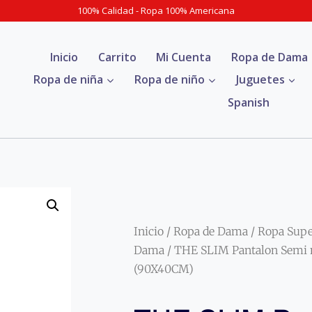
100% Calidad - Ropa 100% Americana
Inicio
Carrito
Mi Cuenta
Ropa de Dama
Ropa de niña
Ropa de niño
Juguetes
Spanish
Inicio
/
Ropa de Dama
/
Ropa Sup
Dama
/ THE SLIM Pantalon Semi n
(90X40CM)