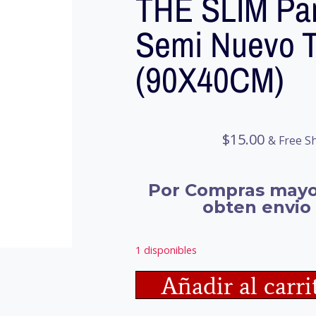
THE SLIM Pan
Semi Nuevo T
(90X40CM)
$
15.00
& Free S
Por Compras mayo
obten envio 
1 disponibles
Añadir al carri