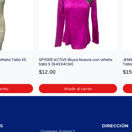
iñeta Talla XS
SPYDER ACTIVE Blusa Nueva con viñeta
JENN
talla S (64X34CM)
Tall
$
12.00
$
15
rrito
Añadir al carrito
S
DIRECCIÓN
¿Quienes Somos?