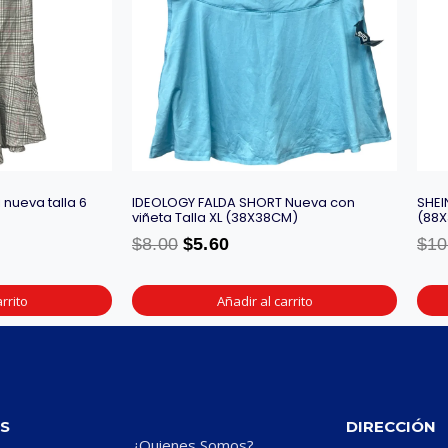
nueva talla 6
IDEOLOGY FALDA SHORT Nueva con
SHEI
viñeta Talla XL (38X38CM)
(88
$
8.00
$
5.60
$
10
rrito
Añadir al carrito
S
DIRECCIÓN
¿Quienes Somos?