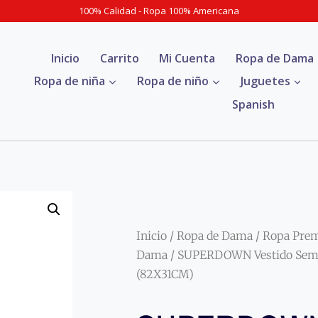
100% Calidad - Ropa 100% Americana
Inicio
Carrito
Mi Cuenta
Ropa de Dama
Ropa de niña
Ropa de niño
Juguetes
Spanish
Inicio
/
Ropa de Dama
/
Ropa Pre
Dama
/ SUPERDOWN Vestido Semi 
(82X31CM)