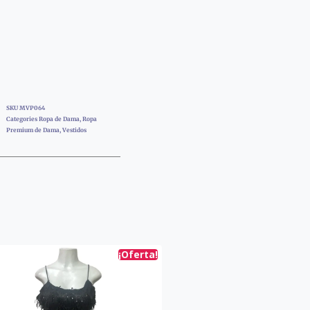
SKU
MVP064
Categories
Ropa de Dama
,
Ropa
Premium de Dama
,
Vestidos
¡Oferta!