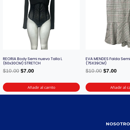
REORIA Body Semi nuevo Talla L
EVA MENDES Falda Semi 
(60x30CM) STRETCH
(75X39CM)
$
10.00
$
7.00
$
10.00
$
7.00
Añadir al carrito
Añadir al ca
NOSOTRO