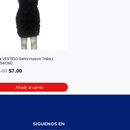
N VESTIDO Semi nuevo Talla L
X34CM)
.00
$
7.00
Añadir al carrito
SIGUENOS EN