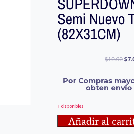
SUPERDOWN 
Semi Nuevo T
(82X31CM)
$
10.00
$
7.
Por Compras mayo
obten envio 
1 disponibles
Añadir al carri