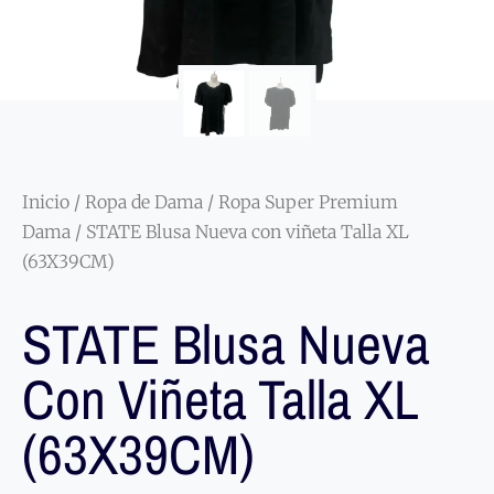
Inicio
/
Ropa de Dama
/
Ropa Super Premium
Dama
/ STATE Blusa Nueva con viñeta Talla XL
(63X39CM)
STATE Blusa Nueva
Con Viñeta Talla XL
(63X39CM)