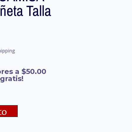
eta Talla
hipping
res a $50.00
gratis!
to