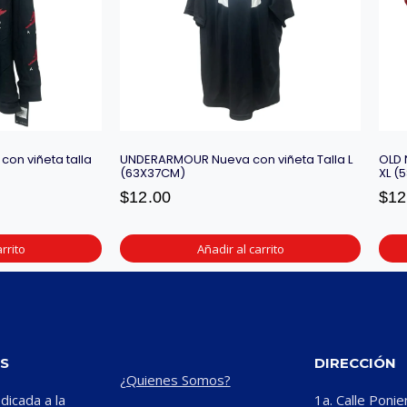
on viñeta talla
UNDERARMOUR Nueva con viñeta Talla L
OLD 
(63X37CM)
XL (
$
12.00
$
12
rrito
Añadir al carrito
S
DIRECCIÓN
¿Quienes Somos?
icada a la
1a. Calle Ponie