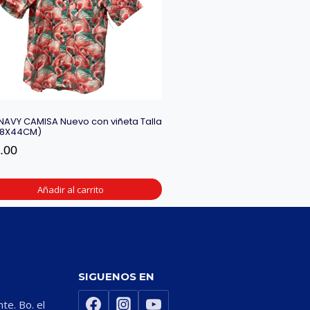
NAVY CAMISA Nuevo con viñeta Talla
58X44CM)
.00
Añadir al carrito
SIGUENOS EN
nte. Bo. el