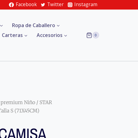
Facebook
Twitter
Instagram
Ropa de Caballero
Carteras
Accesorios
0
 premium Niño
/ STAR
alla S (71X45CM)
CAMISA