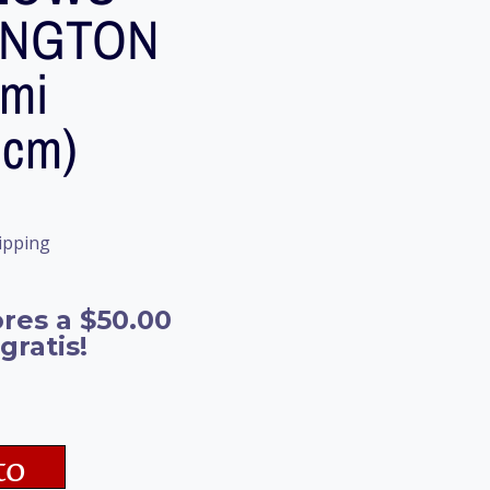
INGTON
mi
0cm)
ipping
res a $50.00
gratis!
to