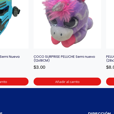
Semi Nueva
COCO SURPRISE PELUCHE Semi nuevo
PELU
(12x18CM)
(28x
$
3.00
$
8.
rrito
Añadir al carrito
S
DIRECCIÓN