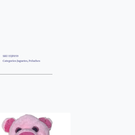
SKU
15JF059
Categories
Juguetes
,
Peluches