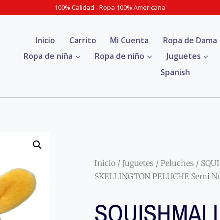
100% Calidad - Ropa 100% Americana
Inicio
Carrito
Mi Cuenta
Ropa de Dama
Ropa de niña
Ropa de niño
Juguetes
Spanish
Inicio
/
Juguetes
/
Peluches
/ SQU
SKELLINGTON PELUCHE Semi Nu
SQUISHMAL