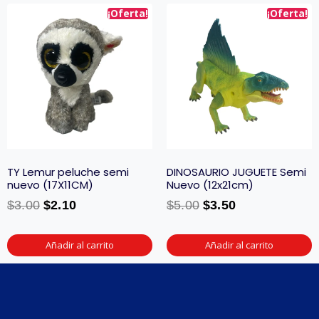
¡Oferta!
¡Oferta!
TY Lemur peluche semi
DINOSAURIO JUGUETE Semi
nuevo (17X11CM)
Nuevo (12x21cm)
$
3.00
$
2.10
$
5.00
$
3.50
Añadir al carrito
Añadir al carrito