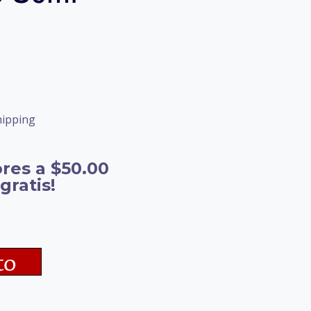
hipping
res a $50.00
gratis!
to