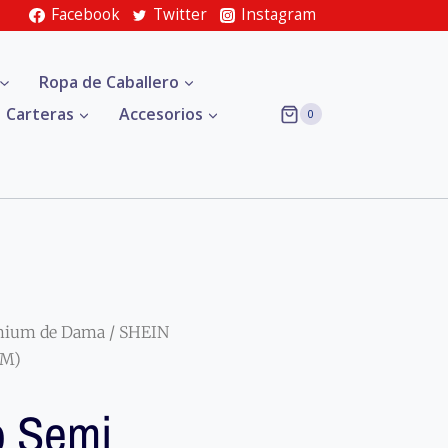
Facebook
Twitter
Instagram
Ropa de Caballero
Carteras
Accesorios
0
mium de Dama
/ SHEIN
CM)
o Semi