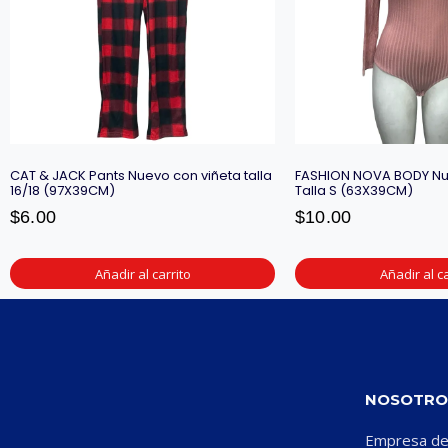
CAT & JACK Pants Nuevo con viñeta talla
FASHION NOVA BODY Nu
16/18 (97X39CM)
Talla S (63X39CM)
$
6.00
$
10.00
Añadir al carrito
Añadir al ca
NOSOTRO
Empresa ded