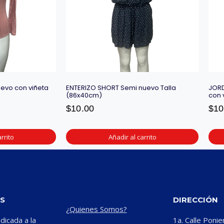
evo con viñeta
ENTERIZO SHORT Semi nuevo Talla
JORD
(86x40cm)
con 
$
10.00
$
10
rrito
Añadir al carrito
S
DIRECCIÓN
¿Quienes Somos?
icada a la
1a. Calle Ponie