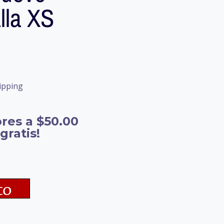
lla XS
ipping
res a $50.00
gratis!
to