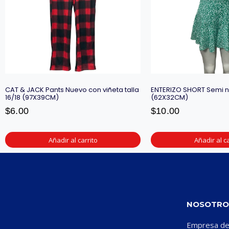
CAT & JACK Pants Nuevo con viñeta talla
ENTERIZO SHORT Semi n
16/18 (97X39CM)
(62X32CM)
$
6.00
$
10.00
Añadir al carrito
Añadir al ca
NOSOTRO
Empresa ded