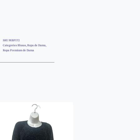
SKU
MBP172
Categories
Blusas
,
Ropa de Dama
,
Ropa Premium de Dama