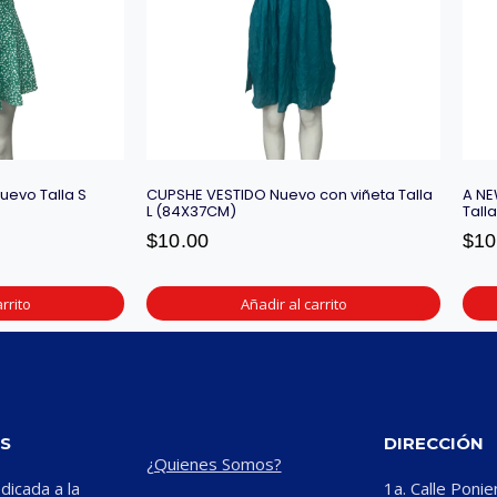
uevo Talla S
CUPSHE VESTIDO Nuevo con viñeta Talla
A NE
L (84X37CM)
Tall
$
10.00
$
10
rrito
Añadir al carrito
S
DIRECCIÓN
¿Quienes Somos?
icada a la
1a. Calle Ponie