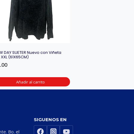
W DAY SUETER Nuevo con Viñeta
a XXL (61X65CM)
.00
Añadir al carrito
SIGUENOS EN
nte. Bo. el