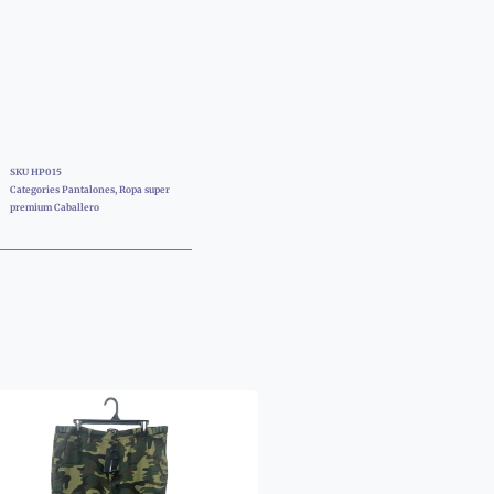
SKU
HP015
Categories
Pantalones
,
Ropa super
premium Caballero