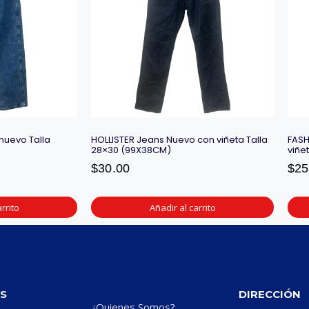
nuevo Talla
HOLLISTER Jeans Nuevo con viñeta Talla
FASH
28×30 (99X38CM)
viñe
$
30.00
$
25
rrito
Añadir al carrito
S
DIRECCIÓN
¿Quienes Somos?