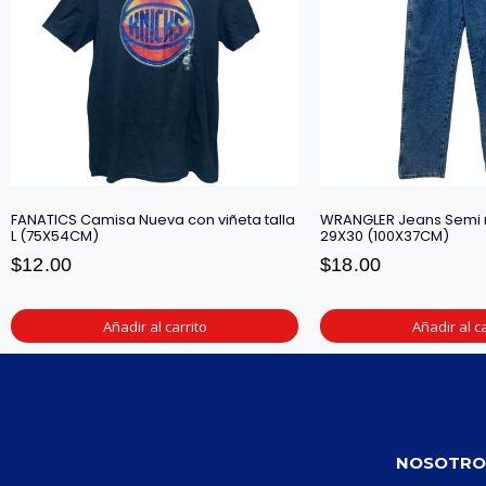
FANATICS Camisa Nueva con viñeta talla
WRANGLER Jeans Semi 
L (75X54CM)
29X30 (100X37CM)
$
12.00
$
18.00
Añadir al carrito
Añadir al ca
NOSOTRO