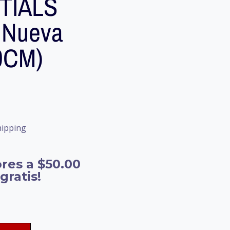
TIALS
 Nueva
49CM)
hipping
res a $50.00
gratis!