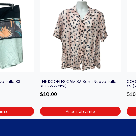
o Talla 33
THE KOOPLES CAMISA Semi Nueva Talla
COOL
XL (57x72cm(
XS (
$
10.00
$
10
rrito
Añadir al carrito