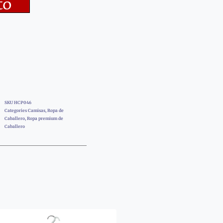
to
SKU
HCP046
Categories
Camisas
,
Ropa de
Caballero
,
Ropa premium de
Caballero