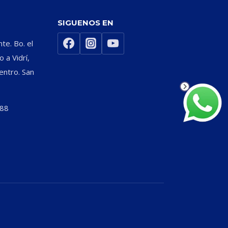
SIGUENOS EN
nte. Bo. el
 a Vidrí,
entro. San
588