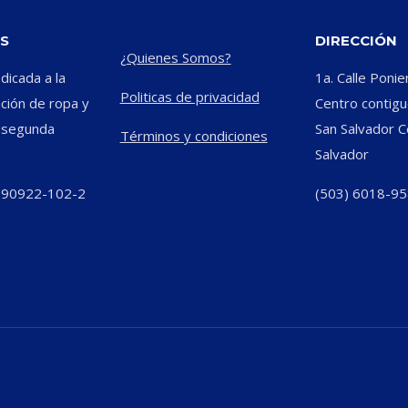
S
DIRECCIÓN
¿Quienes Somos?
icada a la
1a. Calle Ponie
Politicas de privacidad
ación de ropa y
Centro contiguo
e segunda
San Salvador C
Términos y condiciones
Salvador
290922-102-2
(503) 6018-9