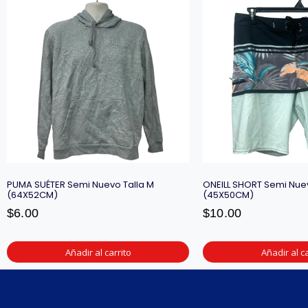
PUMA SUÉTER Semi Nuevo Talla M
ONEILL SHORT Semi Nuev
(64X52CM)
(45X50CM)
$
6.00
$
10.00
Añadir al carrito
Añadir al ca