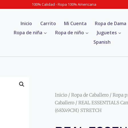
100% Calidad - Ropa 100% Americana
Inicio
Carrito
Mi Cuenta
Ropa de Dama
Ropa de niña
Ropa de niño
Juguetes
Spanish
Inicio
/
Ropa de Caballero
/
Ropa p
Caballero
/ REAL ESSENTIALS Cami
(68X49CM) STRETCH