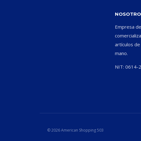
NOSOTRO
Empresa ded
comercializ
artículos d
mano.
NIT: 0614-
© 2026 American Shopping 503