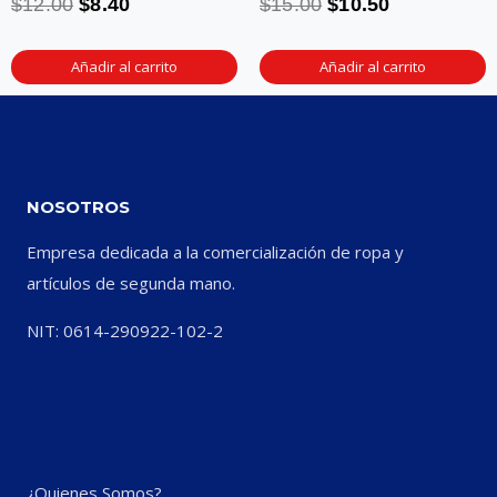
$
12.00
$
8.40
$
15.00
$
10.50
Añadir al carrito
Añadir al carrito
NOSOTROS
Empresa dedicada a la comercialización de ropa y
artículos de segunda mano.
NIT: 0614-290922-102-2
¿Quienes Somos?