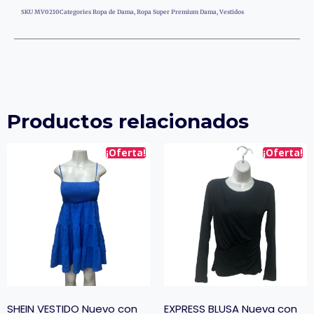
SKU
MV0210
Categories
Ropa de Dama
,
Ropa Super Premium Dama
,
Vestidos
Productos relacionados
¡Oferta!
¡Oferta!
SHEIN VESTIDO Nuevo con
EXPRESS BLUSA Nueva con