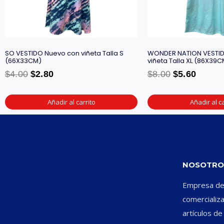
SO VESTIDO Nuevo con viñeta Talla S
WONDER NATION VESTI
(66X33CM)
viñeta Talla XL (86X39C
$
4.00
$
2.80
$
8.00
$
5.60
Añadir al carrito
Añadir al ca
NOSOTRO
Empresa ded
comercializ
artículos d