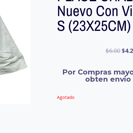
Nuevo Con Viñ
S (23X25CM)
$
6.00
$
4.
Por Compras mayo
obten envio 
Agotado