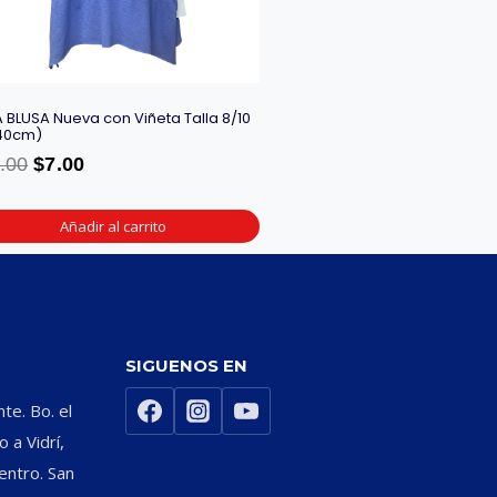
A BLUSA Nueva con Viñeta Talla 8/10
40cm)
.00
$
7.00
Añadir al carrito
SIGUENOS EN
nte. Bo. el
 a Vidrí,
entro. San