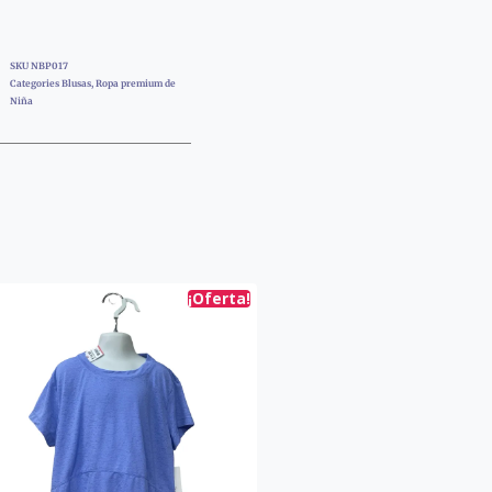
SKU
NBP017
Categories
Blusas
,
Ropa premium de
Niña
¡Oferta!