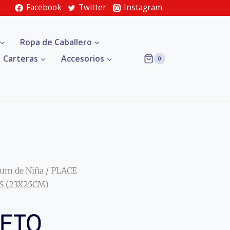
Facebook
Twitter
Instagram
Ropa de Caballero
Carteras
Accesorios
0
um de Niña
/ PLACE
 S (23X25CM)
LETO