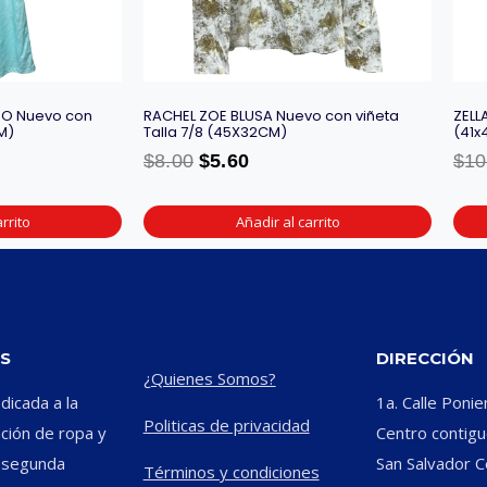
DO Nuevo con
RACHEL ZOE BLUSA Nuevo con viñeta
ZELL
M)
Talla 7/8 (45X32CM)
(41x
$
8.00
$
5.60
$
10
rrito
Añadir al carrito
S
DIRECCIÓN
¿Quienes Somos?
icada a la
1a. Calle Ponie
Politicas de privacidad
ación de ropa y
Centro contiguo
e segunda
San Salvador C
Términos y condiciones