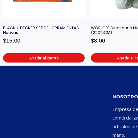
BLACK + DECKER SET DE HERRAMIENTAS
WORLO´S Dinosaurio Nu
Nuevas
(22X15CM)
$
15.00
$
8.00
Añadir al carrito
Añadir al ca
NOSOTRO
Empresa ded
comercializ
artículos d
mano.