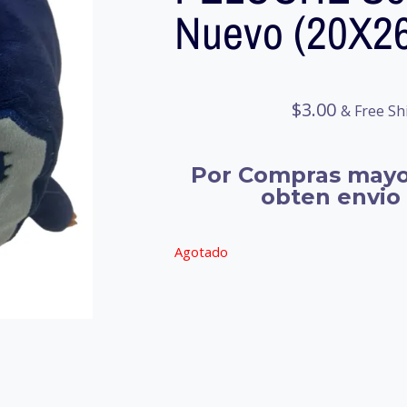
Nuevo (20X2
$
3.00
& Free Sh
Por Compras mayo
obten envio 
Agotado