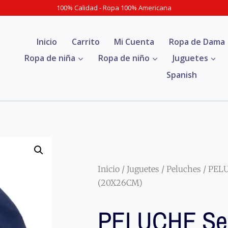
100% Calidad - Ropa 100% Americana
Inicio
Carrito
Mi Cuenta
Ropa de Dama
Ropa de niña
Ropa de niño
Juguetes
Spanish
Inicio
/
Juguetes
/
Peluches
/ PEL
(20X26CM)
PELUCHE Se