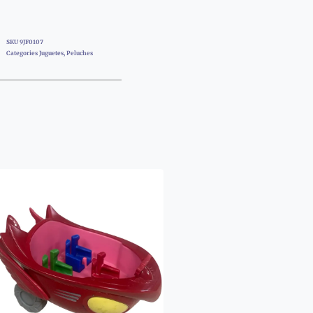
SKU
9JF0107
Categories
Juguetes
,
Peluches