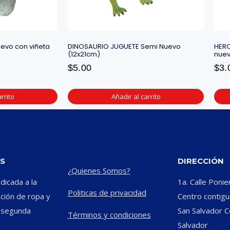
evo con viñeta
DINOSAURIO JUGUETE Semi Nuevo
HERO
(12x21cm)
nuev
$
5.00
$
3.
rrito
Añadir al carrito
S
DIRECCIÓN
¿Quienes Somos?
icada a la
1a. Calle Ponie
Politicas de privacidad
ación de ropa y
Centro contiguo
e segunda
San Salvador C
Términos y condiciones
Salvador