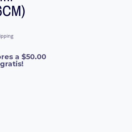
6CM)
ipping
res a $50.00
gratis!