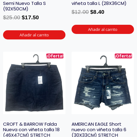
Semi Nuevo Talla S
viñeta talla L (28X36CM)
(92X50CM)
$
12.00
$
8.40
$
25.00
$
17.50
Añadir al carrito
Añadir al carrito
¡Oferta!
¡Oferta!
CROFT & BARROW Falda
AMERICAN EAGLE Short
Nueva con viñeta talla 18
nuevo con viñeta talla 6
(46X47CM) STRETCH
(30X33CM) STRETCH