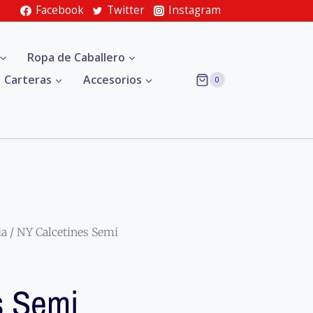
Facebook
Twitter
Instagram
Ropa de Caballero
Carteras
Accesorios
0
ia
/ NY Calcetines Semi
s Semi