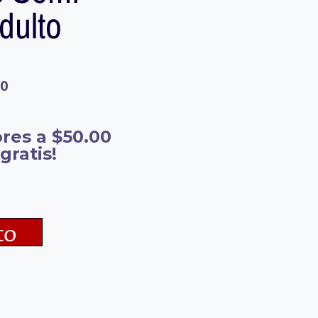
dulto
60
res a $50.00
gratis!
to