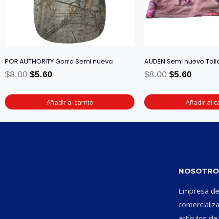
POR AUTHORITY Gorra Semi nueva
AUDEN Semi nuevo Tall
$
8.00
$
5.60
$
8.00
$
5.60
Añadir al carrito
Añadir al ca
NOSOTRO
Empresa ded
comercializ
artículos d