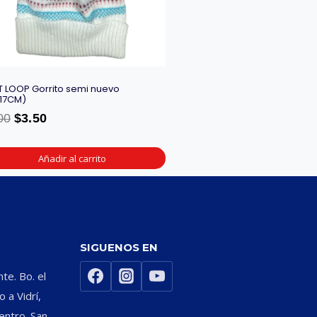
 LOOP Gorrito semi nuevo
17CM)
00
$
3.50
Añadir al carrito
SIGUENOS EN
nte. Bo. el
 a Vidrí,
entro. San