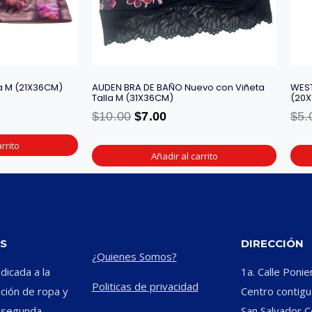
a M (21X36CM)
AUDEN BRA DE BAÑO Nuevo con Viñeta
WEST
Talla M (31X36CM)
(20X
$
10.00
$
7.00
$
5.
rrito
Añadir al carrito
S
DIRECCIÓN
¿Quienes Somos?
icada a la
1a. Calle Ponie
Politicas de privacidad
ación de ropa y
Centro contiguo
e segunda
San Salvador C