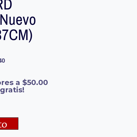
RD
 Nuevo
X37CM)
40
res a $50.00
gratis!
to