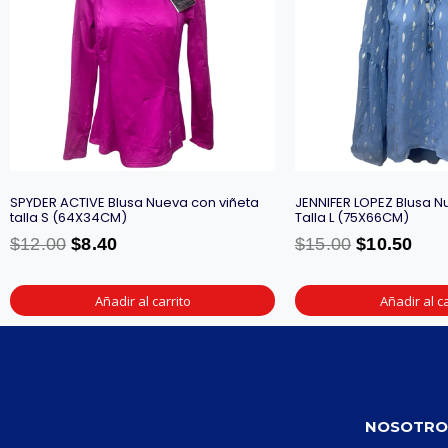
SPYDER ACTIVE Blusa Nueva con viñeta
JENNIFER LOPEZ Blusa N
talla S (64X34CM)
Talla L (75X66CM)
$
12.00
$
8.40
$
15.00
$
10.50
Añadir al carrito
Añadir al ca
NOSOTRO