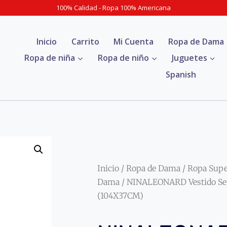
100% Calidad - Ropa 100% Americana
Inicio
Carrito
Mi Cuenta
Ropa de Dama
Ropa de niña
Ropa de niño
Juguetes
Spanish
Inicio
/
Ropa de Dama
/
Ropa Sup
Dama
/ NINALEONARD Vestido Sem
(104X37CM)