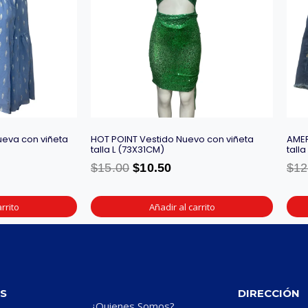
ueva con viñeta
HOT POINT Vestido Nuevo con viñeta
AMER
talla L (73X31CM)
tall
$
15.00
$
10.50
$
12
rrito
Añadir al carrito
S
DIRECCIÓN
¿Quienes Somos?