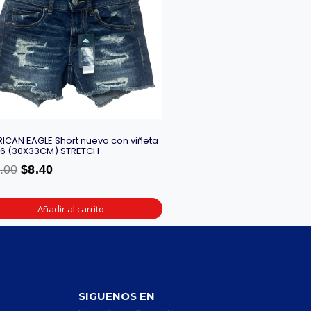
ICAN EAGLE Short nuevo con viñeta
a 6 (30X33CM) STRETCH
.00
$
8.40
Añadir al carrito
SIGUENOS EN