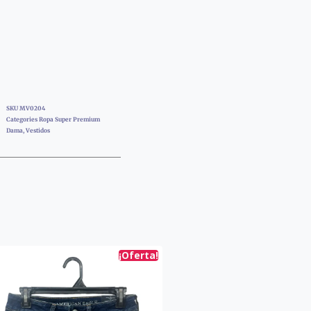
SKU
MV0204
Categories
Ropa Super Premium
Dama
,
Vestidos
¡Oferta!