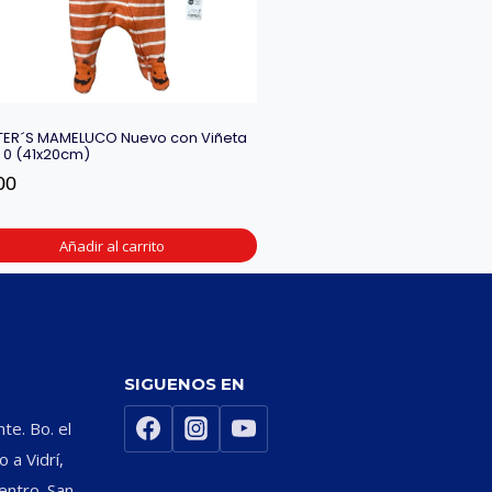
ER´S MAMELUCO Nuevo con Viñeta
a 0 (41x20cm)
00
Añadir al carrito
SIGUENOS EN
nte. Bo. el
 a Vidrí,
entro. San