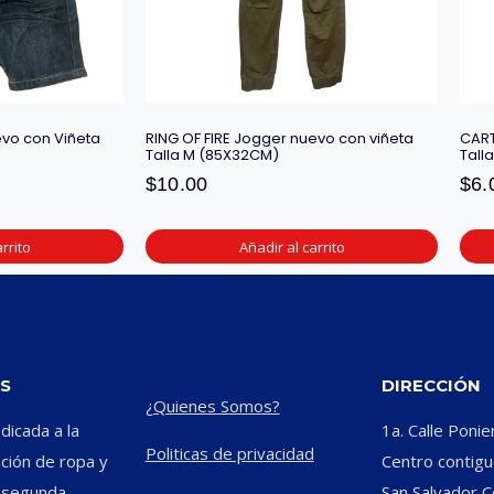
vo con Viñeta
RING OF FIRE Jogger nuevo con viñeta
CART
Talla M (85X32CM)
Tall
$
10.00
$
6.
rrito
Añadir al carrito
S
DIRECCIÓN
¿Quienes Somos?
icada a la
1a. Calle Ponie
Politicas de privacidad
ación de ropa y
Centro contiguo
e segunda
San Salvador C