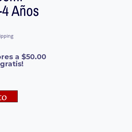
-4 Años
ipping
res a $50.00
gratis!
to