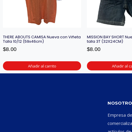
THERE ABOUTS CAMISA Nueva con Viñeta
MISSION BAY SHORT Nue
Talla 10/12 (59x46cm)
talla 3T (32X24CM)
$
8.00
$
8.00
Añadir al carrito
Añadir al ca
NOSOTRO
Empresa ded
comercializ
artículos d